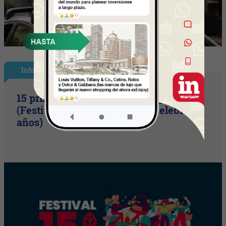
InfoShow
15 primaveras tienes que cumplir
(Festival Música de la Tierra celebra 15
años)