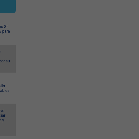
o Sr.
y para
e
por su
tín
Gables
ivo
iar
e y