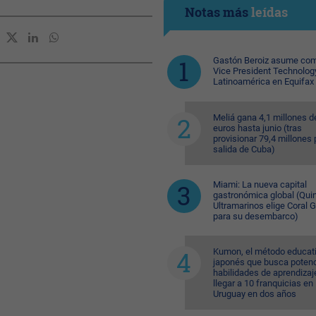
Notas más
leídas
Gastón Beroiz asume com
Vice President Technolog
Latinoamérica en Equifax
Meliá gana 4,1 millones d
euros hasta junio (tras
provisionar 79,4 millones 
salida de Cuba)
Miami: La nueva capital
gastronómica global (Quin
Ultramarinos elige Coral 
para su desembarco)
Kumon, el método educat
japonés que busca potenc
habilidades de aprendizaj
llegar a 10 franquicias en
Uruguay en dos años