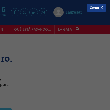
 6
Cerrar
Ingresar
2026
IN
QUÉ ESTÁ PASANDO...
LA GALA
INFOSTYLE
ro.
e
e
opera