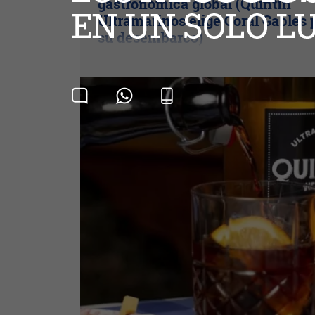
gastronómica global (Quintín
Ultramarinos elige Coral Gables 
su desembarco)