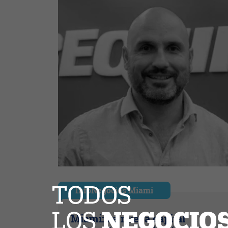
InfoNegocios Miami
Miami: La nueva capital