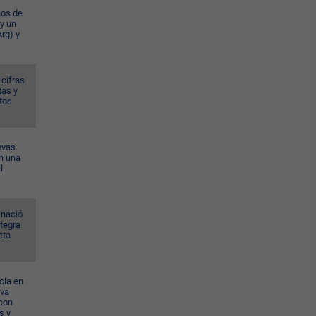
ños de
 y un
rg) y
 cifras
tas y
tos
evas
n una
l
 nació
ntegra
cta
cia en
eva
con
s y