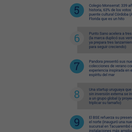
Colegio Monserrat: 339 a
historia, 63% de los votos
puente cultural Córdoba (A
Florida que es un hito
Punto Sano acelera a tres
(la marca duplicó sus ven
ya prepara tres lanzamien
para seguir creciendo)
Pandora presentó sus nu
colecciones de verano co
experiencia inspirada en e
espíritu del mar
Una startup uruguaya que
sin inversión externa se i
a un grupo global (y proye
triplicar su tamaño)
El BSE refuerza su presen
el norte (inauguró una nu
sucursal en Tacuarembó 
instalaciones más amplia