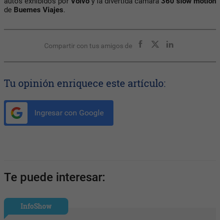
autos exhibidos por
Volvo
y la divertida cámara
360 slow motion
de
Buemes Viajes
.
Compartir con tus amigos de
Tu opinión enriquece este artículo:
Ingresar con Google
Te puede interesar:
InfoShow