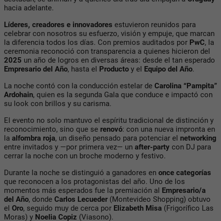
hacia adelante.
Líderes, creadores e innovadores
estuvieron reunidos para
celebrar con nosotros su esfuerzo, visión y empuje, que marcan
la diferencia todos los días. Con premios auditados por
PwC
, la
ceremonia reconoció con transparencia a quienes hicieron del
2025
un año de logros en diversas áreas: desde el tan esperado
Empresario del Año
, hasta el
Producto
y el
Equipo del Año
.
La noche contó con la conducción estelar de
Carolina “Pampita”
Ardohain
, quien es la segunda Gala que conduce e impactó con
su look con brillos y su carisma.
El evento no solo mantuvo el espíritu tradicional de distinción y
reconocimiento, sino que se
renovó
: con una nueva impronta en
la
alfombra roja
, un diseño pensado para potenciar el
networking
entre invitados y —por primera vez— un
after-party
con DJ para
cerrar la noche con un broche moderno y festivo.
Durante la noche se distinguió a ganadores en
once categorías
que reconocen a los protagonistas del año. Uno de los
momentos más esperados fue la premiación al
Empresario/a
del Año
, donde
Carlos Lecueder
(Montevideo Shopping) obtuvo
el
Oro
, seguido muy de cerca por
Elizabeth Misa
(Frigorífico Las
Moras) y
Noelia Copiz
(Viasono).