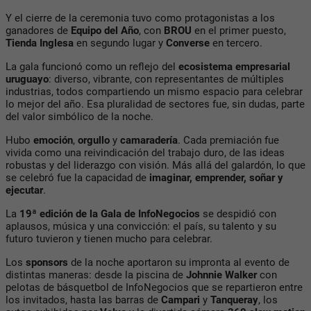
Y el cierre de la ceremonia tuvo como protagonistas a los
ganadores de
Equipo del Año
, con
BROU
en el primer puesto,
Tienda Inglesa
en segundo lugar y
Converse
en tercero.
La gala funcionó como un reflejo del
ecosistema empresarial
uruguayo
: diverso, vibrante, con representantes de múltiples
industrias, todos compartiendo un mismo espacio para celebrar
lo mejor del año. Esa pluralidad de sectores fue, sin dudas, parte
del valor simbólico de la noche.
Hubo
emoción
,
orgullo
y
camaradería
. Cada premiación fue
vivida como una reivindicación del trabajo duro, de las ideas
robustas y del liderazgo con visión. Más allá del galardón, lo que
se celebró fue la capacidad de
imaginar, emprender, soñar y
ejecutar
.
La
19ª edición de la Gala de InfoNegocios
se despidió con
aplausos, música y una convicción: el país, su talento y su
futuro tuvieron y tienen mucho para celebrar.
Los
sponsors
de la noche aportaron su impronta al evento de
distintas maneras: desde la piscina de
Johnnie Walker
con
pelotas de básquetbol de InfoNegocios que se repartieron entre
los invitados, hasta las barras de
Campari
y
Tanqueray
, los