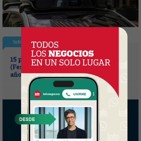
InfoShow
15 primaveras tienes que cumplir
(Festival Música de la Tierra celebra 15
años)