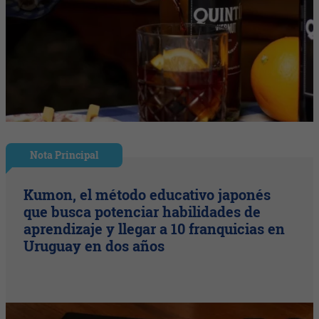
Nota Principal
Kumon, el método educativo japonés
que busca potenciar habilidades de
aprendizaje y llegar a 10 franquicias en
Uruguay en dos años