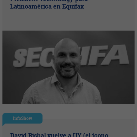
Latinoamérica en Equifax
InfoShow
David Bisbal vuelve a UY (el ícono