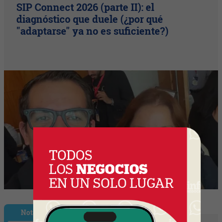
SIP Connect 2026 (parte II): el
diagnóstico que duele (¿por qué
"adaptarse" ya no es suficiente?)
Nota Principal