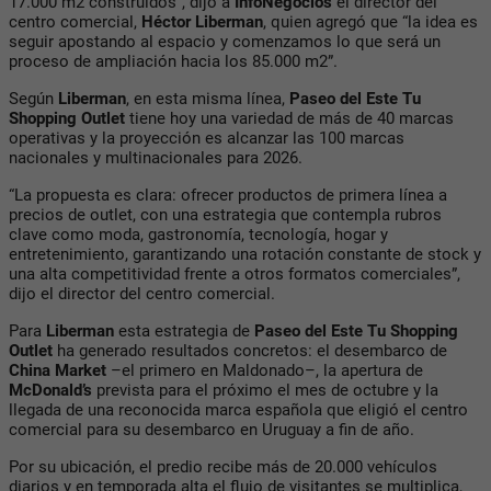
17.000 m2 construidos”, dijo a
InfoNegocios
el director del
centro comercial,
Héctor Liberman
, quien agregó que “la idea es
seguir apostando al espacio y comenzamos lo que será un
proceso de ampliación hacia los 85.000 m2”.
Según
Liberman
, en esta misma línea,
Paseo del Este Tu
Shopping Outlet
tiene hoy una variedad de más de 40 marcas
operativas y la proyección es alcanzar las 100 marcas
nacionales y multinacionales para 2026.
“La propuesta es clara: ofrecer productos de primera línea a
precios de outlet, con una estrategia que contempla rubros
clave como moda, gastronomía, tecnología, hogar y
entretenimiento, garantizando una rotación constante de stock y
una alta competitividad frente a otros formatos comerciales”,
dijo el director del centro comercial.
Para
Liberman
esta estrategia de
Paseo del Este Tu Shopping
Outlet
ha generado resultados concretos: el desembarco de
China Market
–el primero en Maldonado–, la apertura de
McDonald’s
prevista para el próximo el mes de octubre y la
llegada de una reconocida marca española que eligió el centro
comercial para su desembarco en Uruguay a fin de año.
Por su ubicación, el predio recibe más de 20.000 vehículos
diarios y en temporada alta el flujo de visitantes se multiplica,