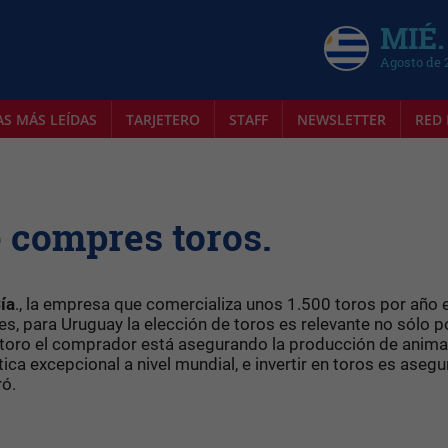
MIÉ.
Agosto de 
AS MÁS LEÍDAS
TARJETERO
STAFF
NEWSLETTER
RED 
 compres toros.
ía
., la empresa que comercializa unos 1.500 toros por año 
s, para Uruguay la elección de toros es relevante no sólo po
toro el comprador está asegurando la producción de anima
tica excepcional a nivel mundial, e invertir en toros es aseg
ró.