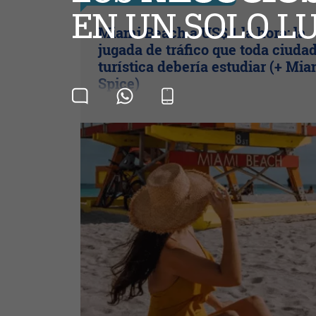
Miami Beach a US$ 1 la hora: la
jugada de tráfico que toda ciuda
turística debería estudiar (+ Mia
Spice)