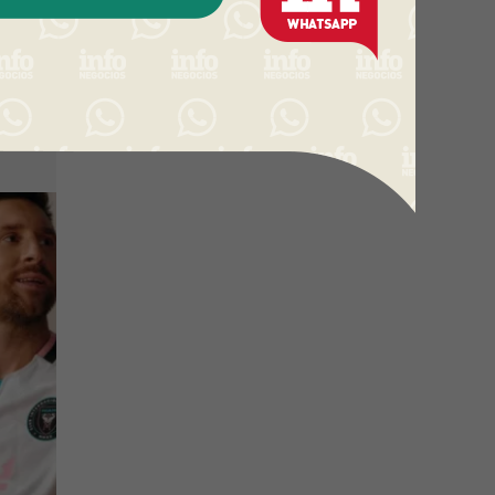
r
un
 a