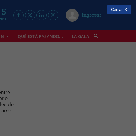
 5
Cerrar
Ingresar
2026
IN
QUÉ ESTÁ PASANDO...
LA GALA
INFOSTYLE
entre
r el
les de
urarse