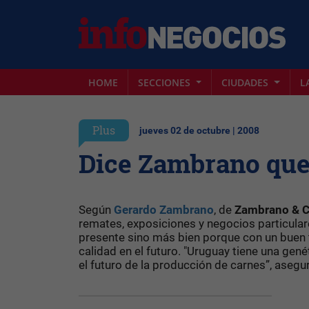
HOME
SECCIONES
CIUDADES
L
Plus
jueves 02 de octubre | 2008
Dice Zambrano que
Según
Gerardo Zambrano
, de
Zambrano & C
remates, exposiciones y negocios particulare
presente sino más bien porque con un buen 
calidad en el futuro. "Uruguay tiene una gené
el futuro de la producción de carnes”, asegu