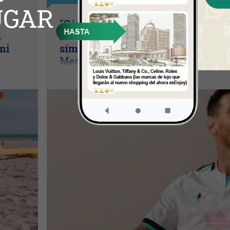
"Cénit": la camiseta con la que Inte
d
Miami convierte al Nu Stadium en 
mi
símbolo de marca (y redobla apoyo
Messi)