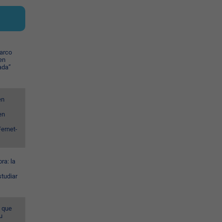
harco
en
ada”
en
en
ernet-
ra: la
studiar
a que
u