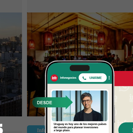
Branca)
InfoNegocios Miami