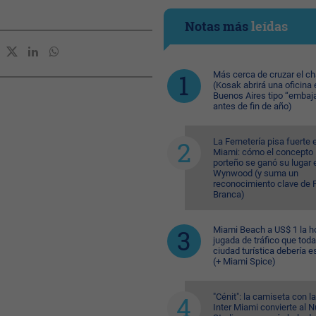
Notas más
leídas
Más cerca de cruzar el c
(Kosak abrirá una oficina 
Buenos Aires tipo “embaj
antes de fin de año)
La Fernetería pisa fuerte 
Miami: cómo el concepto
porteño se ganó su lugar 
Wynwood (y suma un
reconocimiento clave de F
Branca)
Miami Beach a US$ 1 la ho
jugada de tráfico que toda
ciudad turística debería e
(+ Miami Spice)
"Cénit": la camiseta con l
Inter Miami convierte al N