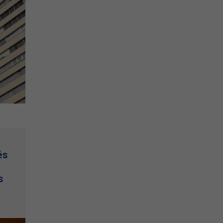
és
e
s