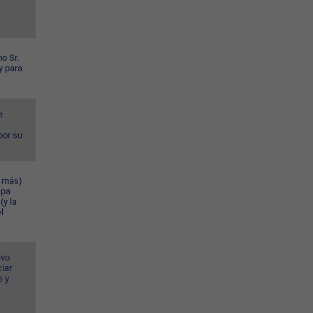
o Sr.
y para
e
por su
n más)
apa
(y la
l
ivo
iar
e y