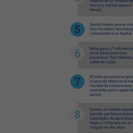
Stadium en un símbolo de
marca (y redobla apoyo a
Messi)
Gastón Beroiz asume com
Vice President Technolog
Latinoamérica en Equifax
Meliá gana 4,1 millones d
euros hasta junio (tras
provisionar 79,4 millones 
salida de Cuba)
El hotel que potencia (aú
el peso de Miami en el m
mundial de convenciones 
consolida como capital de
sector)
Kumon, el método educat
japonés que busca potenc
habilidades de aprendizaj
llegar a 10 franquicias en
Uruguay en dos años