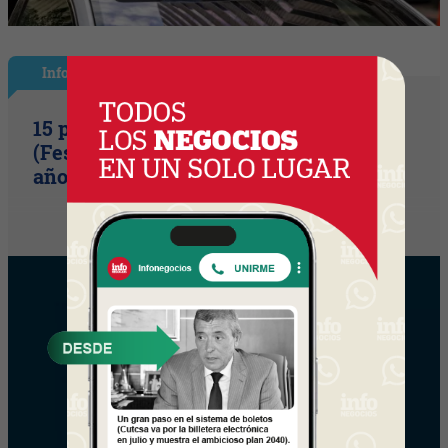
InfoShow
15 primaveras tienes que cumplir
(Festival Música de la Tierra celebra 15
años)