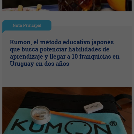
Nota Principal
Kumon, el método educativo japonés
que busca potenciar habilidades de
aprendizaje y llegar a 10 franquicias en
Uruguay en dos años