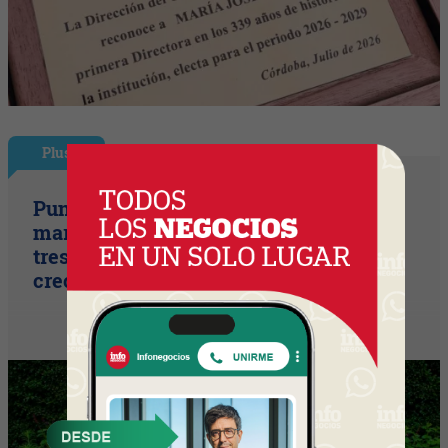
Plus
Punto Sano acelera a tres cifras (la
marca duplicó sus ventas y ya prepara
tres lanzamientos para seguir
creciendo)