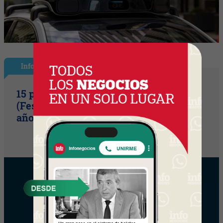
InfoShow
15 primaveras tienes que cumplir
(Festival Música de la Tierra celebra 15
años)