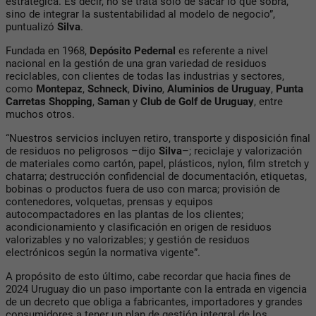
estratégica. Es decir, no se trata solo de sacar lo que sobra,
sino de integrar la sustentabilidad al modelo de negocio”,
puntualizó
Silva
.
Fundada en 1968,
Depósito Pedernal
es referente a nivel
nacional en la gestión de una gran variedad de residuos
reciclables, con clientes de todas las industrias y sectores,
como
Montepaz
,
Schneck
,
Divino
,
Aluminios de Uruguay
,
Punta
Carretas Shopping
,
Saman
y
Club de Golf de
Uruguay
, entre
muchos otros.
“Nuestros servicios incluyen retiro, transporte y disposición final
de residuos no peligrosos –dijo
Silva
–; reciclaje y valorización
de materiales como cartón, papel, plásticos, nylon, film stretch y
chatarra; destrucción confidencial de documentación, etiquetas,
bobinas o productos fuera de uso con marca; provisión de
contenedores, volquetas, prensas y equipos
autocompactadores en las plantas de los clientes;
acondicionamiento y clasificación en origen de residuos
valorizables y no valorizables; y gestión de residuos
electrónicos según la normativa vigente”.
A propósito de esto último, cabe recordar que hacia fines de
2024 Uruguay dio un paso importante con la entrada en vigencia
de un decreto que obliga a fabricantes, importadores y grandes
consumidores a tener un plan de gestión integral de los