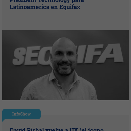
Latinoamérica en Equifax
InfoShow
David Bisbal vuelve a UY (el ícono