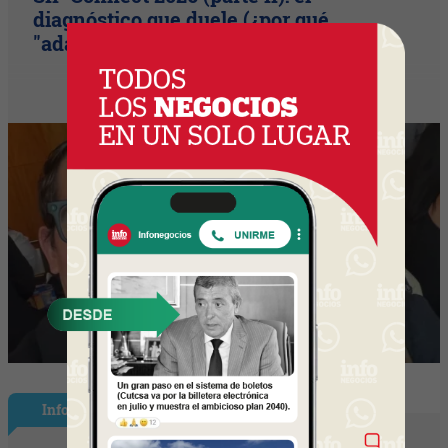
diagnóstico que duele (¿por qué
"adaptarse" ya no es suficiente?)
InfoNegocios Miami