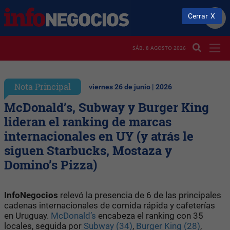
Cerrar
SÁB. 8 AGOSTO 2026
Nota Principal
viernes 26 de junio | 2026
McDonald’s, Subway y Burger King
lideran el ranking de marcas
internacionales en UY (y atrás le
siguen Starbucks, Mostaza y
Domino’s Pizza)
InfoNegocios
relevó la presencia de 6 de las principales
cadenas internacionales de comida rápida y cafeterías
en Uruguay.
McDonald’s
encabeza el ranking con 35
locales, seguida por
Subway (34)
,
Burger King (28)
,