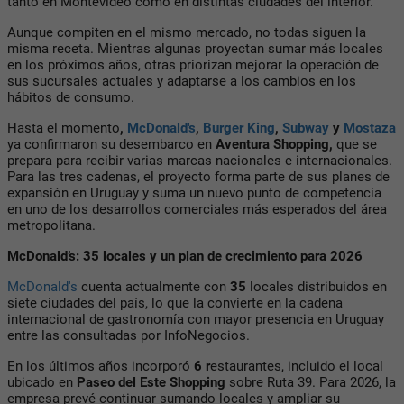
tanto en Montevideo como en distintas ciudades del interior.
Aunque compiten en el mismo mercado, no todas siguen la
misma receta. Mientras algunas proyectan sumar más locales
en los próximos años, otras priorizan mejorar la operación de
sus sucursales actuales y adaptarse a los cambios en los
hábitos de consumo.
Hasta el momento
,
McDonald's
,
Burger King
,
Subway
y
Mostaza
ya confirmaron su desembarco en
Aventura Shopping,
que se
prepara para recibir varias marcas nacionales e internacionales.
Para las tres cadenas, el proyecto forma parte de sus planes de
expansión en Uruguay y suma un nuevo punto de competencia
en uno de los desarrollos comerciales más esperados del área
metropolitana.
McDonald’s: 35 locales y un plan de crecimiento para 2026
McDonald's
cuenta actualmente con
35
locales distribuidos en
siete ciudades del país, lo que la convierte en la cadena
internacional de gastronomía con mayor presencia en Uruguay
entre las consultadas por InfoNegocios.
En los últimos años incorporó
6 r
estaurantes, incluido el local
ubicado en
Paseo del Este Shopping
sobre Ruta 39. Para 2026, la
empresa prevé continuar sumando locales y ampliar su