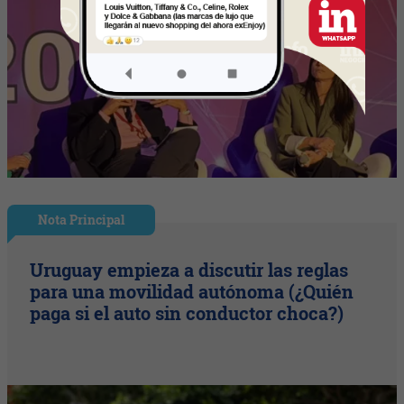
Nota Principal
Uruguay empieza a discutir las reglas
para una movilidad autónoma (¿Quién
paga si el auto sin conductor choca?)