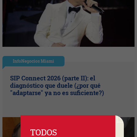
InfoNegocios Miami
SIP Connect 2026 (parte II): el
diagnóstico que duele (¿por qué
"adaptarse" ya no es suficiente?)