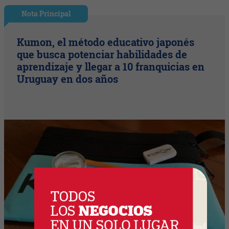
Nota Principal
Kumon, el método educativo japonés
que busca potenciar habilidades de
aprendizaje y llegar a 10 franquicias en
Uruguay en dos años