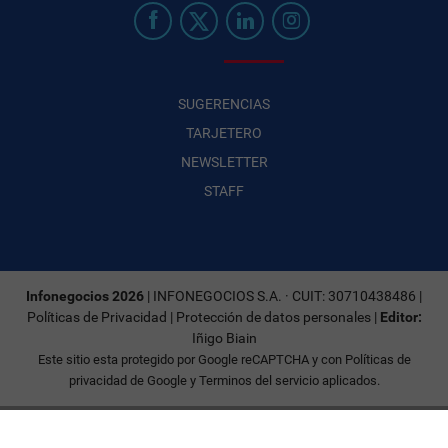
SUGERENCIAS
TARJETERO
NEWSLETTER
STAFF
Infonegocios 2026
| INFONEGOCIOS S.A. · CUIT: 30710438486 |
Políticas de Privacidad
|
Protección de datos personales
|
Editor:
Iñigo Biain
Este sitio esta protegido por Google reCAPTCHA y con
Políticas de
privacidad de Google
y
Terminos del servicio
aplicados.