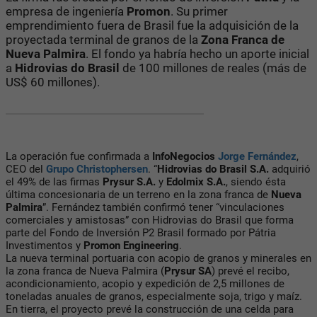
empresa de ingeniería
Promon
. Su primer
emprendimiento fuera de Brasil fue la adquisición de la
proyectada terminal de granos de la
Zona Franca de
Nueva Palmira
. El fondo ya habría hecho un aporte inicial
a
Hidrovias do Brasil
de 100 millones de reales (más de
US$ 60 millones).
La operación fue confirmada a
InfoNegocios
Jorge Fernández
,
CEO del
Grupo Christophersen
. “
Hidrovias do Brasil S.A.
adquirió
el 49% de las firmas
Prysur S.A.
y
Edolmix S.A.
, siendo ésta
última concesionaria de un terreno en la zona franca de
Nueva
Palmira
”. Fernández también confirmó tener “vinculaciones
comerciales y amistosas” con Hidrovias do Brasil que forma
parte del Fondo de Inversión P2 Brasil formado por Pátria
Investimentos y
Promon Engineering
.
La nueva terminal portuaria con acopio de granos y minerales en
la zona franca de Nueva Palmira (
Prysur SA
) prevé el recibo,
acondicionamiento, acopio y expedición de 2,5 millones de
toneladas anuales de granos, especialmente soja, trigo y maíz.
En tierra, el proyecto prevé la construcción de una celda para