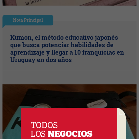
Nota Principal
Kumon, el método educativo japonés
que busca potenciar habilidades de
aprendizaje y llegar a 10 franquicias en
Uruguay en dos años