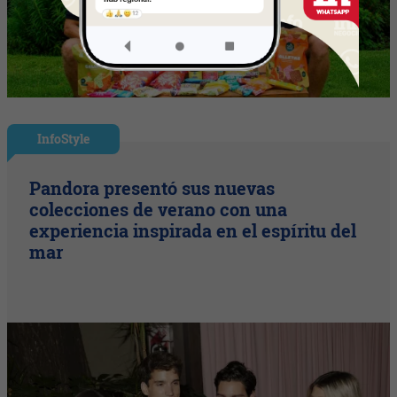
InfoStyle
Pandora presentó sus nuevas
colecciones de verano con una
experiencia inspirada en el espíritu del
mar