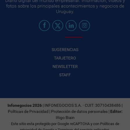
Diario digital del mundo empresarial. Información, videos y
fotos sobre los principales acontecimientos y negocios de
Uruguay.
SUGERENCIAS
TARJETERO
NEWSLETTER
STAFF
Infonegocios 2026
| INFONEGOCIOS S.A. · CUIT: 30710438486 |
Políticas de Privacidad
|
Protección de datos personales
|
Editor:
Iñigo Biain
Este sitio esta protegido por Google reCAPTCHA y con
Políticas de
privacidad de Google
y
Terminos del servicio
aplicados.