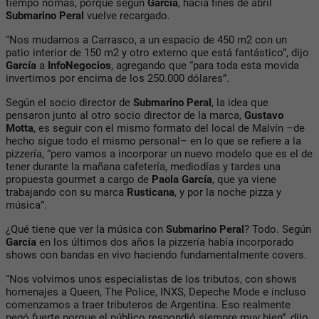
tiempo nomás, porque según
García
, hacia fines de abril
Submarino Peral
vuelve recargado.
“Nos mudamos a Carrasco, a un espacio de 450 m2 con un
patio interior de 150 m2 y otro externo que está fantástico”, dijo
García
a
InfoNegocios
, agregando que “para toda esta movida
invertimos por encima de los 250.000 dólares”.
Según el socio director de
Submarino Peral
, la idea que
pensaron junto al otro socio director de la marca,
Gustavo
Motta
, es seguir con el mismo formato del local de Malvín –de
hecho sigue todo el mismo personal– en lo que se refiere a la
pizzería, “pero vamos a incorporar un nuevo modelo que es el de
tener durante la mañana cafetería, mediodías y tardes una
propuesta gourmet a cargo de
Paola García
, que ya viene
trabajando con su marca
Rusticana
, y por la noche pizza y
música”.
¿Qué tiene que ver la música con
Submarino Peral
? Todo. Según
García
en los últimos dos años la pizzería había incorporado
shows con bandas en vivo haciendo fundamentalmente covers.
“Nos volvimos unos especialistas de los tributos, con shows
homenajes a Queen, The Police, INXS, Depeche Mode e incluso
comenzamos a traer tributeros de Argentina. Eso realmente
pegó fuerte porque el público respondió siempre muy bien”, dijo