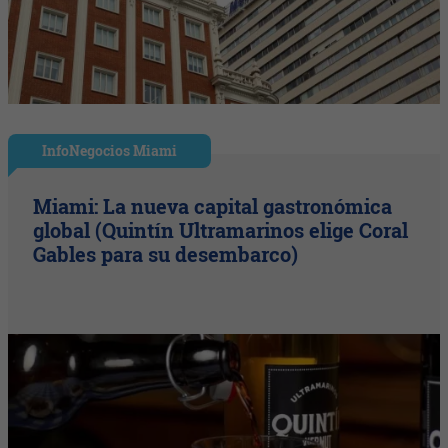
InfoNegocios Miami
Miami: La nueva capital gastronómica
global (Quintín Ultramarinos elige Coral
Gables para su desembarco)