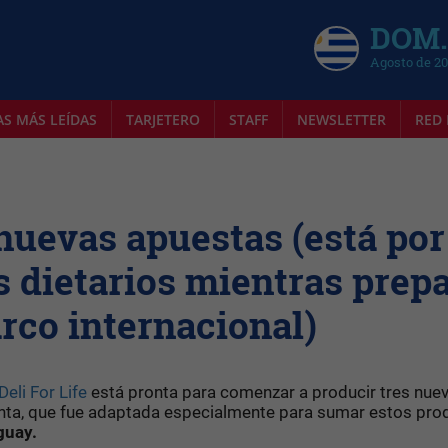
DOM.
Agosto de 2
AS MÁS LEÍDAS
TARJETERO
STAFF
NEWSLETTER
RED 
 nuevas apuestas (está por
 dietarios mientras prep
rco internacional)
Deli For Life
está pronta para comenzar a producir tres nue
anta, que fue adaptada especialmente para sumar estos pro
guay.