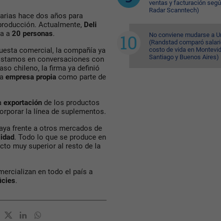
ventas y facturación seg
Radar Scanntech)
sarias hace dos años para
 producción. Actualmente,
Deli
a a
20 personas
.
No conviene mudarse a U
(Randstad comparó salari
costo de vida en Montevi
puesta comercial, la compañía ya
Santiago y Buenos Aires)
 “Estamos en conversaciones con
aso chileno, la firma ya definió
na
empresa propia
como parte de
a
exportación
de los productos
orporar la línea de suplementos.
uaya frente a otros mercados de
lidad
. Todo lo que se produce en
cto muy superior al resto de la
ercializan en todo el país a
icies
.