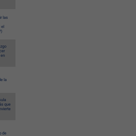
r las
 el
?)
azgo
cer
 en
e la
sula
ás que
nvierte
o de