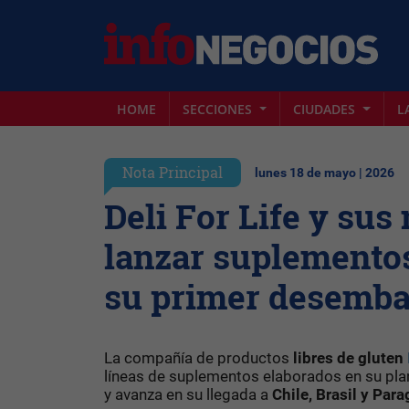
HOME
SECCIONES
CIUDADES
L
Nota Principal
lunes 18 de mayo | 2026
Deli For Life y sus
lanzar suplementos
su primer desemba
La compañía de productos
libres de gluten
líneas de suplementos elaborados en su pl
y avanza en su llegada a
Chile, Brasil y Para