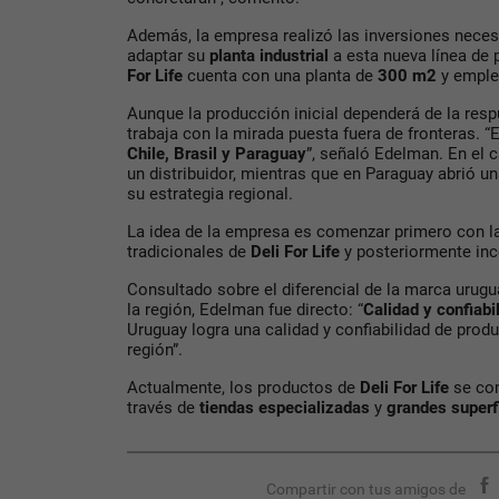
Además, la empresa realizó las inversiones nece
adaptar su
planta industrial
a esta nueva línea de
For Life
cuenta con una planta de
300 m2
y emple
Aunque la producción inicial dependerá de la res
trabaja con la mirada puesta fuera de fronteras.
Chile, Brasil y Paraguay
”, señaló Edelman. En el c
un distribuidor, mientras que en Paraguay abrió u
su estrategia regional.
La idea de la empresa es comenzar primero con l
tradicionales de
Deli For Life
y posteriormente inc
Consultado sobre el diferencial de la marca urug
la región, Edelman fue directo: “
Calidad y confiabi
Uruguay logra una calidad y confiabilidad de produ
región”.
Actualmente, los productos de
Deli For Life
se com
través de
tiendas especializadas
y
grandes superf
Compartir con tus amigos de