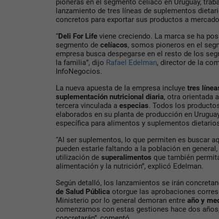
pioneras en el segmento celíaco en Uruguay, trab
lanzamiento de tres líneas de suplementos dietar
concretos para exportar sus productos a mercados
“
Deli For Life
viene creciendo. La marca se ha pos
segmento de
celíacos
, somos pioneros en el segm
empresa busca despegarse en el resto de los seg
la familia”, dijo
Rafael Edelman
, director de la co
InfoNegocios.
La nueva apuesta de la empresa incluye
tres línea
suplementación nutricional diaria
, otra orientada 
tercera vinculada a
especias
. Todos los producto
elaborados en su planta de producción en Uruguay
específica para alimentos y suplementos dietarios
“Al ser suplementos, lo que permiten es buscar a
pueden estarle faltando a la población en general,
utilización de
superalimentos
que también permit
alimentación y la nutrición”, explicó Edelman.
Según detalló, los lanzamientos se irán concreta
de Salud Pública
otorgue las aprobaciones corresp
Ministerio por lo general demoran entre
año y med
comenzamos con estas gestiones hace dos años, 
concretarán”, comentó.