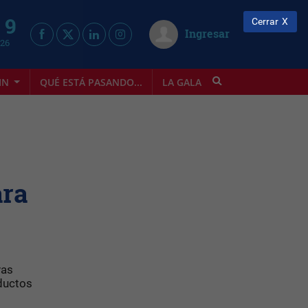
 9
Cerrar
Ingresar
026
IN
QUÉ ESTÁ PASANDO...
LA GALA
INFOSTYLE
ara
vas
ductos