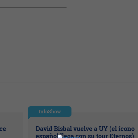
InfoShow
ice
David Bisbal vuelve a UY (el ícono
español llega con su tour Eternos)