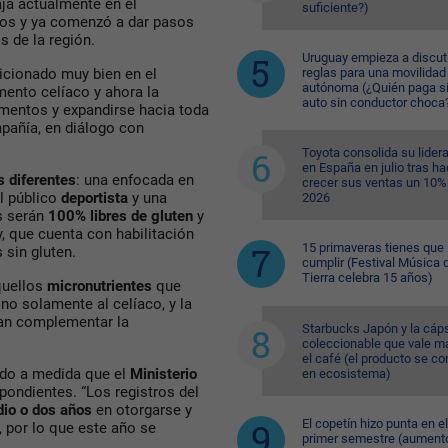
aja actualmente en el
suficiente?)
ios y ya comenzó a dar pasos
 de la región.
Uruguay empieza a discuti
reglas para una movilidad
icionado muy bien en el
autónoma (¿Quién paga si
ento celíaco y ahora la
auto sin conductor choca
mentos y expandirse hacia toda
mpañía, en diálogo con
Toyota consolida su lider
en España en julio tras ha
s diferentes
: una enfocada en
crecer sus ventas un 10%
al público
deportista
y una
2026
s serán
100% libres de gluten
y
, que cuenta con habilitación
15 primaveras tienes que
 sin gluten.
cumplir (Festival Música d
Tierra celebra 15 años)
quellos
micronutrientes
que
 no solamente al celíaco, y la
an complementar la
Starbucks Japón y la cáp
coleccionable que vale m
el café (el producto se co
ndo a medida que el
Ministerio
en ecosistema)
ondientes. “Los registros del
io o dos años
en otorgarse y
El copetín hizo punta en el
por lo que este año se
primer semestre (aument