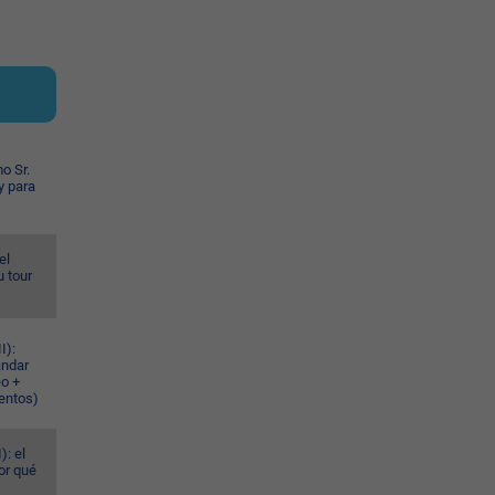
o Sr.
y para
el
u tour
I):
ándar
eo +
ventos)
): el
or qué