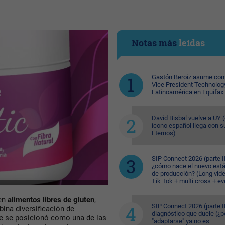
Notas más
leídas
Gastón Beroiz asume com
Vice President Technolog
Latinoamérica en Equifax
David Bisbal vuelve a UY (
ícono español llega con s
Eternos)
SIP Connect 2026 (parte II
¿cómo nace el nuevo est
de producción? (Long vid
Tik Tok + multi cross + e
en
alimentos libres de gluten
,
SIP Connect 2026 (parte II
ina diversificación de
diagnóstico que duele (¿p
ue se posicionó como una de las
"adaptarse" ya no es