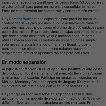
invertido alrededor de
2 millones de pesos (unos 50.000 dólares
al valor actual)
para poner en marcha y consolidar la marca.
Parte de esa inversión fue aprendizaje y parte también errores.
Hoy
Ramona Warrior
tiene capacidad para producir hasta un
contenedor de 21 pies por mes
, aunque actualmente trabajan
con lotes más pequeños, como el último de 5.000 unidades para
cubrir dos meses. El producto viene en cajas con cinco sobres
que rinden hasta diez tazas, ya que muchos consumidores
utilizan media porción. El método de preparación es simple:
solo necesita agua hirviendo o fría (si se licúa), lo que lo
convierte en un aliado para quienes trabajan, viajan o
simplemente prefieren opciones rápidas pero naturales.
En modo expansión
Aunque la aceptación en Uruguay ha sido positiva,
el alto costo
de producción local y el tamaño del mercado
llevaron a Amorin
a mirar hacia el exterior. Participó en rondas de negocios en
México, Manaos y Chile con apoyo de
Uruguay XXI
, y este año
su producto fue distinguido con el sello de
Marca País
.
Hoy trabaja en abrir mercados en
Argentina, Brasil y Chile
,
aunque no con un modelo de exportación tradicional. “Es muy
difícil fidelizar una marca extranjera en otro mercado. En