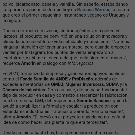
polvo, bicarbonato, canela y vainilla. Sin saberlo, estaba dando
los primeros pasos de lo que hoy es
Ramona Warrior
, la marca
que creó el primer capuchino instantáneo vegano de Uruguay y
la región.
Con una fórmula sin azúcar, sin transgénicos, sin gluten ni
lácteos, el producto se convirtió en una solución innovadora y
alineada con un estilo de vida saludable y consciente. “No tenía
ninguna intención de tener una empresa, pero cuando empecé a
vender por Instagram, los puntos de venta empezaron a
escribirme, y ahí me di cuenta de que tenía algo entre manos”,
recuerda
Amorin
en díalogo con
InfoNegocios
.
En 2021, formalizó la empresa y ganó varios apoyos públicos,
como el
Fondo Semilla de ANDE
y
ProDiseño
, además de
acceder a mentorías de
OMEU
,
Mujeres Inversoras
,
SUMA
y la
Cámara de Industrias
. Con esa base, dio un paso fundamental:
dejó de producir en casa y comenzó a tercerizar la fabricación
con la empresa
L&G
, del empresario
Gerardo Sansone
, quien la
ayudó a estabilizar la fórmula y escalar la producción con
estándares industriales. “Gracias a Gerardo, Ramona existe”,
afirma
Amorin
. “Él creyó en el proyecto cuando yo no tenía ni
idea de cómo hacer una planta ni qué era tercerizar”.
Desde su inicio hasta hoy, la emprendedora estima que ha