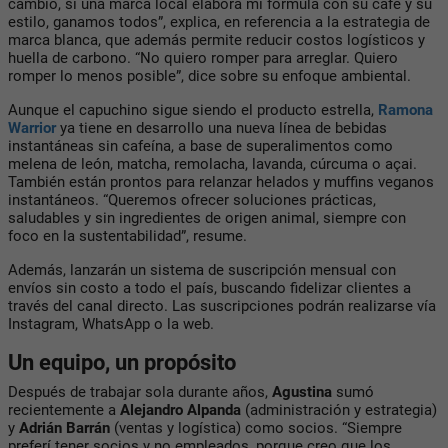
cambio, si una marca local elabora mi fórmula con su café y su
estilo, ganamos todos”, explica, en referencia a la estrategia de
marca blanca
, que además permite reducir costos logísticos y
huella de carbono. “No quiero romper para arreglar. Quiero
romper lo menos posible”, dice sobre su enfoque ambiental.
Aunque el capuchino sigue siendo el producto estrella,
Ramona
Warrior
ya tiene en desarrollo
una nueva línea de bebidas
instantáneas sin cafeína
, a base de superalimentos como
melena de león, matcha, remolacha, lavanda, cúrcuma o açai.
También están prontos para relanzar
helados y muffins veganos
instantáneos
. “Queremos ofrecer soluciones prácticas,
saludables y sin ingredientes de origen animal, siempre con
foco en la sustentabilidad”, resume.
Además, lanzarán un sistema de
suscripción mensual
con
envíos sin costo a todo el país, buscando fidelizar clientes a
través del canal directo. Las suscripciones podrán realizarse vía
Instagram, WhatsApp o la web.
Un equipo, un propósito
Después de trabajar sola durante años,
Agustina
sumó
recientemente a
Alejandro Alpanda
(administración y estrategia)
y
Adrián Barrán
(ventas y logística)
como socios. “Siempre
preferí tener socios y no empleados, porque creo que los