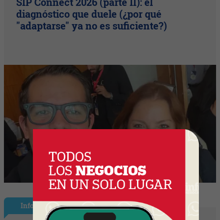
SIP Connect 2026 (parte II): el
diagnóstico que duele (¿por qué
"adaptarse" ya no es suficiente?)
InfoNegocios Miami