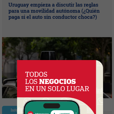
Uruguay empieza a discutir las reglas
para una movilidad autónoma (¿Quién
paga si el auto sin conductor choca?)
InfoShow