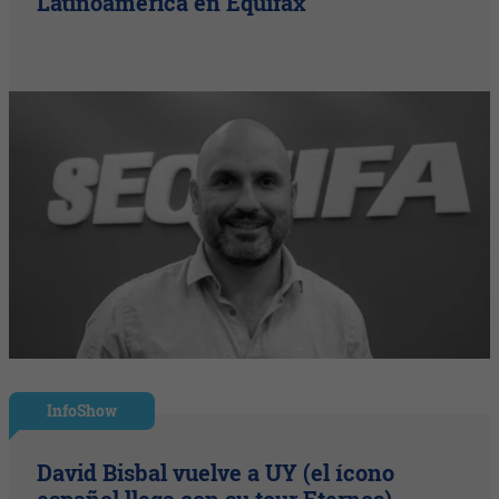
Latinoamérica en Equifax
InfoShow
David Bisbal vuelve a UY (el ícono