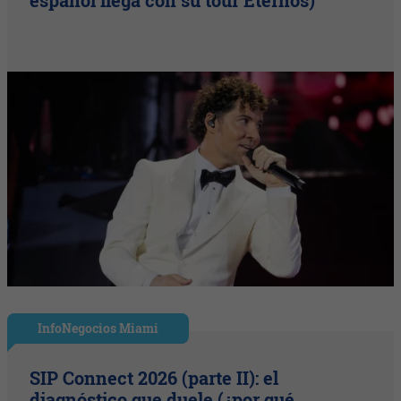
español llega con su tour Eternos)
InfoNegocios Miami
SIP Connect 2026 (parte II): el
diagnóstico que duele (¿por qué