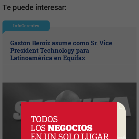
Te puede interesar:
InfoGerentes
Gastón Beroiz asume como Sr. Vice
President Technology para
Latinoamérica en Equifax