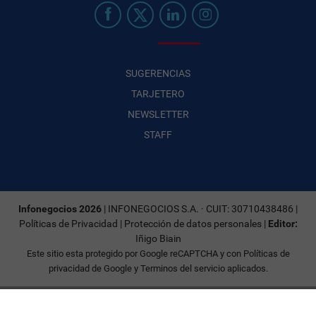
SUGERENCIAS
TARJETERO
NEWSLETTER
STAFF
Infonegocios 2026
| INFONEGOCIOS S.A. · CUIT: 30710438486 |
Políticas de Privacidad
|
Protección de datos personales
|
Editor:
Iñigo Biain
Este sitio esta protegido por Google reCAPTCHA y con
Políticas de
privacidad de Google
y
Terminos del servicio
aplicados.