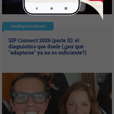
InfoNegocios Miami
SIP Connect 2026 (parte II): el
diagnóstico que duele (¿por qué
"adaptarse" ya no es suficiente?)