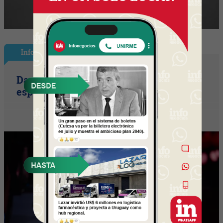
InfoShow
David Bisbal vuelve a UY (el ícono
español llega con su tour Eternos)