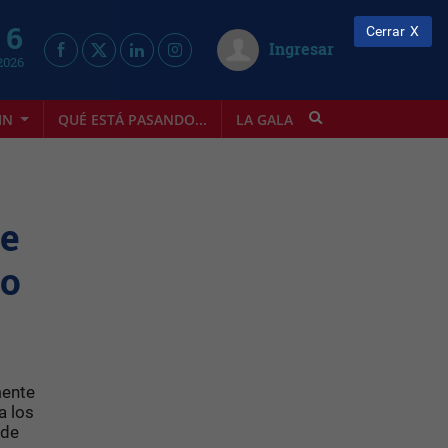
 6
Cerrar
Ingresar
2026
IN
QUÉ ESTÁ PASANDO...
LA GALA
INFOSTYLE
de
do
mente
a los
 de