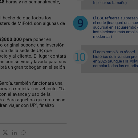
48
horas y no semanalmente,
triplicar su tamaño)
 el hecho de que todos los
El BSE refuerza su presen
el norte (inauguró una nu
ters de MiFold, son algunas de
sucursal en Tacuarembó 
instalaciones más amplia
modernas)
S$800.000
para poner en
to original supone una inversión
ión de la sede de UP, que
El agro rompió un récord
io y al cliente. El lugar contará
histórico de inversión pr
en 2025 (aunque HIF volvi
n con service y lavado para sus
cambiar todas las estadís
brá un gran tobogán en el salón
 García, también funcionará una
amar a solicitar un vehículo. “La
con el avance y uso de la
do. Para aquellos que no tengan
án viajar con UP”, finalizó