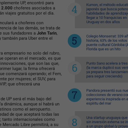
implemente UP, encontró para
Kumon, el método educat
s
2.000
choferes asociados a
japonés que busca potenc
n viajes gratuitos por el día.
habilidades de aprendizaj
llegar a 10 franquicias en
Uruguay en dos años
inculará a choferes con
rencia de las demás, se trata de
re sus fundadores a
John Tarin
,
Colegio Monserrat: 339 a
 y también para Uber entre el
historia, 63% de los votos
puente cultural Córdoba (A
Florida que es un hito
a empresario no solo del rubro,
ue operan en el mercado, es que
innovaciones, que son las que,
Punto Sano acelera a tres
(la marca duplicó sus ven
primer lugar, la firma ofrecerá
ya prepara tres lanzamien
l que comenzará operando; el Fem,
para seguir creciendo)
nte por mujeres; el SUV, para
VIP, que ofrecerá una
Pandora presentó sus nu
colecciones de verano co
s de UP será el más bajo del
experiencia inspirada en e
espíritu del mar
fa dinámica, aunque sí habrá un
estinos como el aeropuerto.
vedad de que aceptará todas las
Una startup uruguaya que
r, tanto internacionales como
sin inversión externa se i
e Mercado Libre permitirá, a su
a un grupo global (y proye