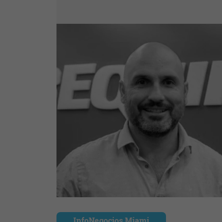
InfoNegocios Miami