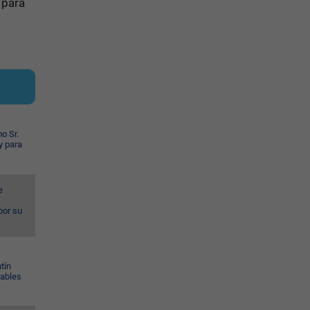
 para
o Sr.
y para
e
por su
tín
Gables