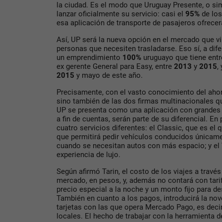
la ciudad. Es el modo que Uruguay Presente, o s
lanzar oficialmente su servicio: casi el
95%
de lo
esa aplicación de transporte de pasajeros ofrecerá
Así, UP será la nueva opción en el mercado que v
personas que necesiten trasladarse. Eso sí, a dife
un emprendimiento
100%
uruguayo que tiene ent
ex gerente General para Easy, entre
2013
y
2015
,
2015
y mayo de este año.
Precisamente, con el vasto conocimiento del ahor
sino también de las dos firmas multinacionales q
UP se presenta como una aplicación con grandes 
a fin de cuentas, serán parte de su diferencial. En 
cuatro servicios diferentes: el Classic, que es e
que permitirá pedir vehículos conducidos únicame
cuando se necesitan autos con más espacio; y el 
experiencia de lujo.
Según afirmó Tarin, el costo de los viajes a travé
mercado, en pesos, y, además no contará con tari
precio especial a la noche y un monto fijo para d
También en cuanto a los pagos, introducirá la no
tarjetas con las que opera Mercado Pago, es deci
locales. El hecho de trabajar con la herramienta d