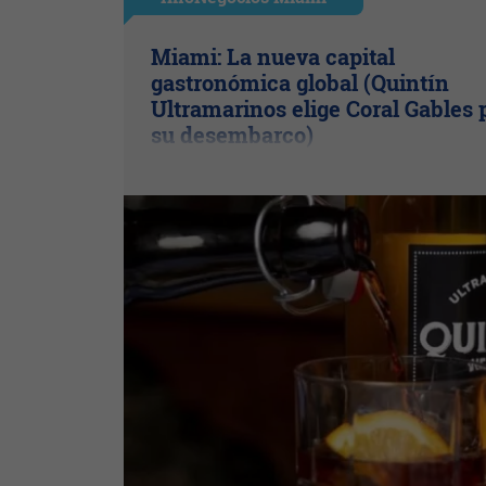
Miami: La nueva capital
gastronómica global (Quintín
Ultramarinos elige Coral Gables 
su desembarco)