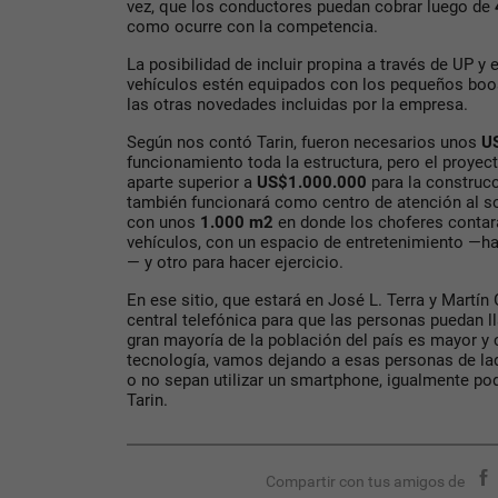
vez, que los conductores puedan cobrar luego de
como ocurre con la competencia.
La posibilidad de incluir propina a través de UP y
vehículos estén equipados con los pequeños boos
las otras novedades incluidas por la empresa.
Según nos contó Tarin, fueron necesarios unos
U
funcionamiento toda la estructura, pero el proyec
aparte superior a
US$1.000.000
para la construcc
también funcionará como centro de atención al soc
con unos
1.000 m2
en donde los choferes contará
vehículos, con un espacio de entretenimiento —ha
— y otro para hacer ejercicio.
En ese sitio, que estará en José L. Terra y Martín
central telefónica para que las personas puedan ll
gran mayoría de la población del país es mayor y 
tecnología, vamos dejando a esas personas de la
o no sepan utilizar un smartphone, igualmente podr
Tarin.
Compartir con tus amigos de