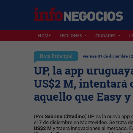
HOME
SECCIONES
CIUDADES
L
Nota Principal
viernes 01 de diciembre | 
UP, la app uruguay
US$2 M, intentará o
aquello que Easy y
(Por
Sabrina Cittadino
) UP es la nueva app
el
7
de diciembre en Montevideo. Se trata d
US$2 M
y traerá innovaciones al mercado. E