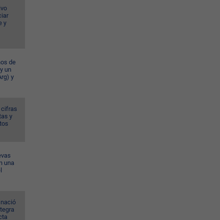
ivo
iar
e y
ños de
 y un
rg) y
 cifras
tas y
tos
evas
n una
l
 nació
ntegra
cta