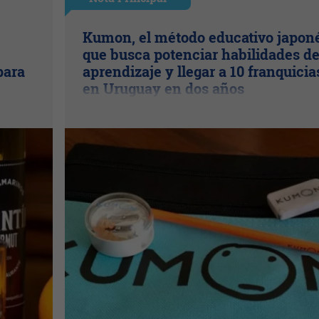
Kumon, el método educativo japon
que busca potenciar habilidades d
para
aprendizaje y llegar a 10 franquicia
en Uruguay en dos años