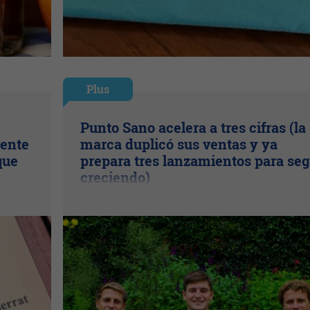
Plus
Punto Sano acelera a tres cifras (la
uente
marca duplicó sus ventas y ya
que
prepara tres lanzamientos para seg
creciendo)