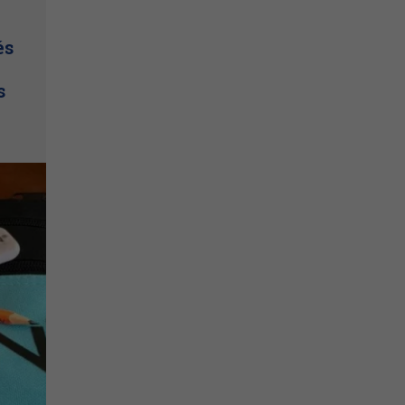
és
e
s