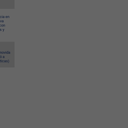
cia en
eva
con
s y
omovida
ó a
ticas)