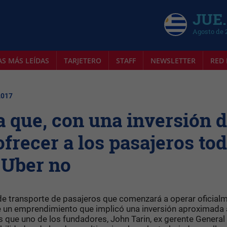
JUE.
Agosto de 
AS MÁS LEÍDAS
TARJETERO
STAFF
NEWSLETTER
RED 
2017
a que, con una inversión 
frecer a los pasajeros to
 Uber no
 de transporte de pasajeros que comenzará a operar oficial
e un emprendimiento que implicó una inversión aproximada 
s que uno de los fundadores, John Tarin, ex gerente General