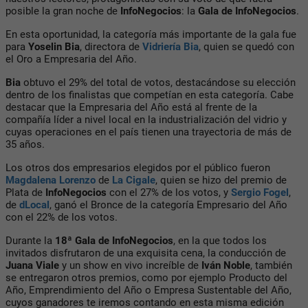
posible la gran noche de
InfoNegocios
: la
Gala de InfoNegocios
.
En esta oportunidad, la categoría más importante de la gala fue
para
Yoselin Bia
, directora de
Vidriería Bia
, quien se quedó con
el Oro a Empresaria del Año.
Bia
obtuvo el 29% del total de votos, destacándose su elección
dentro de los finalistas que competían en esta categoría. Cabe
destacar que la Empresaria del Año está al frente de la
compañía líder a nivel local en la industrialización del vidrio y
cuyas operaciones en el país tienen una trayectoria de más de
35 años.
Los otros dos empresarios elegidos por el público fueron
Magdalena Lorenzo
de
La Cigale
, quien se hizo del premio de
Plata de
InfoNegocios
con el 27% de los votos, y
Sergio Fogel
,
de
dLocal
, ganó el Bronce de la categoría Empresario del Año
con el 22% de los votos.
Durante la
18ª Gala de InfoNegocios
, en la que todos los
invitados disfrutaron de una exquisita cena, la conducción de
Juana Viale
y un show en vivo increíble de
Iván Noble
, también
se entregaron otros premios, como por ejemplo Producto del
Año, Emprendimiento del Año o Empresa Sustentable del Año,
cuyos ganadores te iremos contando en esta misma edición