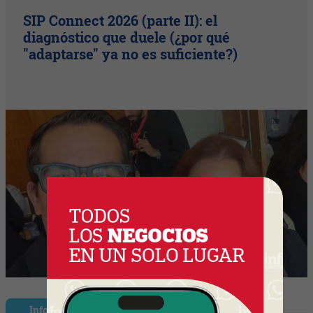
SIP Connect 2026 (parte II): el
diagnóstico que duele (¿por qué
"adaptarse" ya no es suficiente?)
InfoNegocios Miami