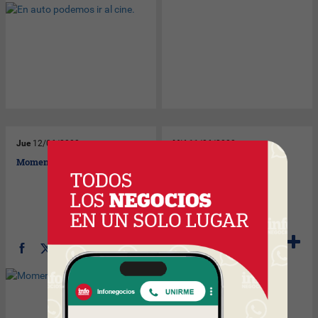
Jue
12/06/2008
Mié
11/06/2008
Momento de Postres Olaso.