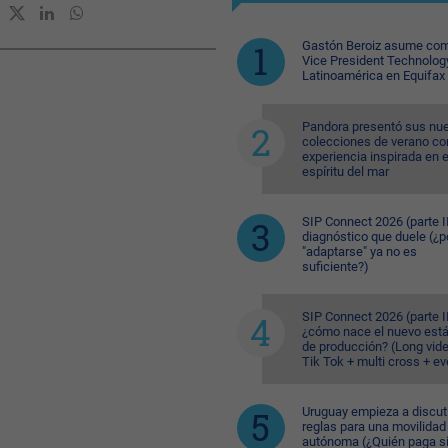
Gastón Beroiz asume com
Vice President Technolog
Latinoamérica en Equifax
Pandora presentó sus nu
colecciones de verano co
experiencia inspirada en e
espíritu del mar
SIP Connect 2026 (parte II
diagnóstico que duele (¿p
"adaptarse" ya no es
suficiente?)
SIP Connect 2026 (parte II
¿cómo nace el nuevo est
de producción? (Long vid
Tik Tok + multi cross + e
Uruguay empieza a discuti
reglas para una movilidad
autónoma (¿Quién paga si