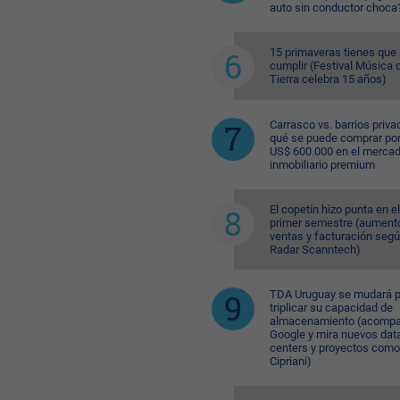
auto sin conductor choca
15 primaveras tienes que
cumplir (Festival Música d
Tierra celebra 15 años)
Carrasco vs. barrios priva
qué se puede comprar po
US$ 600.000 en el merca
inmobiliario premium
El copetín hizo punta en el
primer semestre (aument
ventas y facturación seg
Radar Scanntech)
TDA Uruguay se mudará p
triplicar su capacidad de
almacenamiento (acompa
Google y mira nuevos dat
centers y proyectos como
Cipriani)