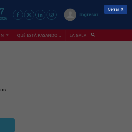
 7
Cerrar
Ingresar
2026
IN
QUÉ ESTÁ PASANDO...
LA GALA
INFOSTYLE
mos