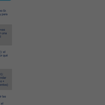
o Sr.
y para
evas
n una
l
): el
or qué
I):
ándar
eo +
ventos)
r las
 el