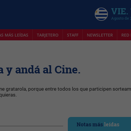
VIE.
Agosto de 
AS MÁS LEÍDAS
TARJETERO
STAFF
NEWSLETTER
RED 
 y andá al Cine.
cine gratarola, porque entre todos los que participen sortea
quieras.
Notas más
leídas