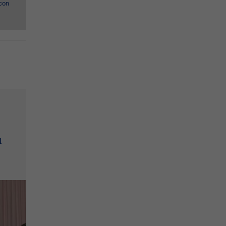
con
u