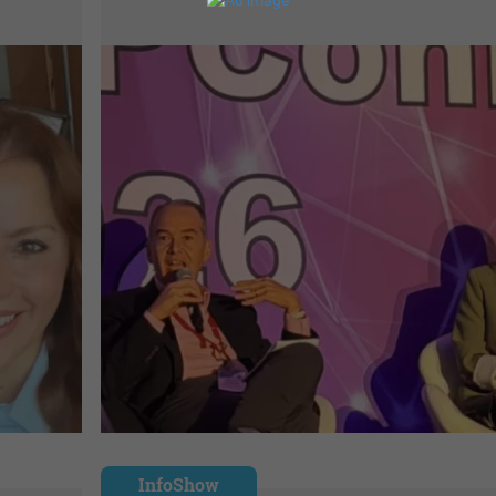
InfoShow