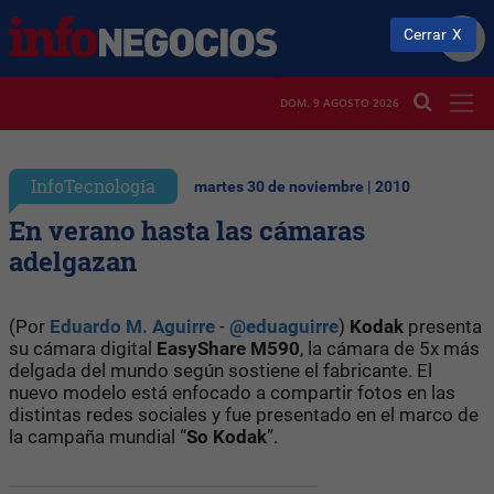
Cerrar
DOM. 9 AGOSTO 2026
InfoTecnología
martes 30 de noviembre | 2010
En verano hasta las cámaras
adelgazan
(Por
Eduardo M. Aguirre
-
@eduaguirre
)
Kodak
presenta
su cámara digital
EasyShare M590
, la cámara de 5x más
delgada del mundo según sostiene el fabricante. El
nuevo modelo está enfocado a compartir fotos en las
distintas redes sociales y fue presentado en el marco de
la campaña mundial “
So Kodak
”.