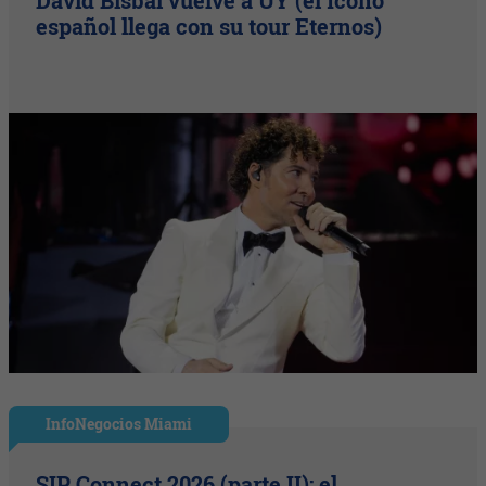
David Bisbal vuelve a UY (el ícono
español llega con su tour Eternos)
InfoNegocios Miami
SIP Connect 2026 (parte II): el