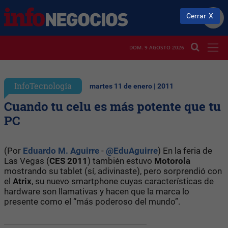
Cerrar
DOM. 9 AGOSTO 2026
InfoTecnología
martes 11 de enero | 2011
Cuando tu celu es más potente que tu
PC
(Por
Eduardo M. Aguirre
-
@EduAguirre
) En la feria de
Las Vegas (
CES 2011
) también estuvo
Motorola
mostrando su tablet (sí, adivinaste), pero sorprendió con
el
Atrix
, su nuevo smartphone cuyas características de
hardware son llamativas y hacen que la marca lo
presente como el “más poderoso del mundo”.