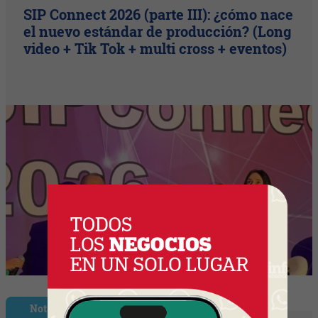
SIP Connect 2026 (parte III): ¿cómo nace
el nuevo estándar de producción? (Long
video + Tik Tok + multi cross + eventos)
Nota Principal