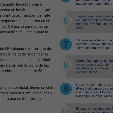
auto sin conductor choca
ta audio bi-direccional e
cuchar en las áreas en las que
es o intrusos. También permite
Toyota consolida su lider
en España en julio tras ha
 respuesta a una alarma de un
crecer sus ventas un 10%
lida (I/O ports) para conectar
2026
activación de luces o para la
15 primaveras tienes que
cumplir (Festival Música d
Tierra celebra 15 años)
de LED blanco e infrarrojos de
ibilidad de poder modificar el
a las necesidades de seguridad
Starbucks Japón y la cáp
coleccionable que vale m
cámara de red. Su cono de luz
el café (el producto se co
ir distancias de entre 53
en ecosistema)
No conviene mudarse a U
taje superficial, tienen un ciclo
(Randstad comparó salari
costo de vida en Montevi
ienen carcasas antivandálicas y
Santiago y Buenos Aires)
 para uso en interiores y
El copetín hizo punta en el
primer semestre (aument