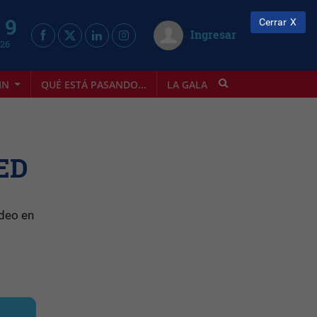
 9
Cerrar
Ingresar
026
IN
QUÉ ESTÁ PASANDO...
LA GALA
INFOSTYLE
LED
ídeo en