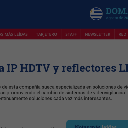
DOM.
Agosto de 2
AS MÁS LEÍDAS
TARJETERO
STAFF
NEWSLETTER
RED 
a IP HDTV y reflectores 
 de esta compañía sueca especializada en soluciones de v
núan promoviendo el cambio de sistemas de videovigilancia
contínuamente soluciones cada vez más interesantes.
Notas más
leídas