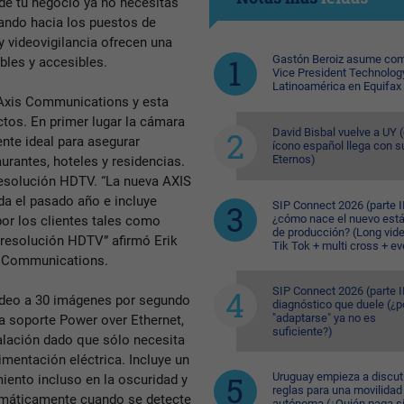
 de tu negocio ya no necesitás
eando hacia los puestos de
 videovigilancia ofrecen una
Gastón Beroiz asume com
bles y accesibles.
Vice President Technolog
Latinoamérica en Equifax
 Axis Communications y esta
tos. En primer lugar la cámara
David Bisbal vuelve a UY (
nte ideal para asegurar
ícono español llega con s
Eternos)
rantes, hoteles y residencias.
resolución HDTV. “La nueva AXIS
da el pasado año e incluye
SIP Connect 2026 (parte II
¿cómo nace el nuevo est
por los clientes tales como
de producción? (Long vid
 resolución HDTV” afirmó Erik
Tik Tok + multi cross + e
is Communications.
SIP Connect 2026 (parte II
ídeo a 30 imágenes por segundo
diagnóstico que duele (¿p
"adaptarse" ya no es
a soporte Power over Ethernet,
suficiente?)
talación dado que sólo necesita
limentación eléctrica. Incluye un
Uruguay empieza a discuti
miento incluso en la oscuridad y
reglas para una movilidad
tomáticamente cuando se detecte
autónoma (¿Quién paga si