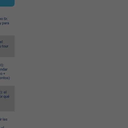
o Sr.
y para
el
u tour
I):
ándar
eo +
ventos)
): el
or qué
r las
 el