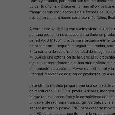
Como ya sabrás, para controlar las instalaciones
ubicar tu oficina vidriada en lo más alto y balcon
trabajo de tus empleados. Los sistemas de CCTv y
evolución que los hacen cada vez más útiles, flexi
A este rubro se dedica con exclusividad la sueca
semana presentó novedades en su línea de produc
de red AXIS M1054, una cámara pequeña e intelige
entornos como pequeños negocios, tiendas, restau
Esta cámara de red ofrece calidad de imagen en 
M1054 es una extensión de la Serie M10 presenta
algunas características que han sido solicitadas 
alimentación a través de Power over Ethernet y la
Frännlid, director de gestión de productos de Ax
Este último modelo proporciona una calidad de v
en resolución HDTV 720 pixels. Además, incorpor
lo que reduce los costos y la complejidad de ins
un cable (de red) para transportar los datos y la a
sensor infrarrojo pasivo (PIR) para detectar movi
un LED de luz blanca para iluminar la escena au