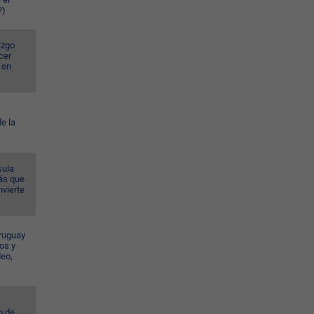
?)
azgo
cer
 en
e la
sula
ás que
nvierte
ruguay
os y
deo,
o de