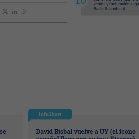
ventas y facturación seg
Radar Scanntech)
InfoShow
ice
David Bisbal vuelve a UY (el ícono
español llega con su tour Eternos)