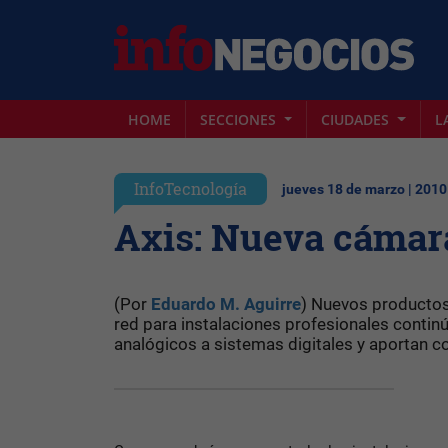
HOME
SECCIONES
CIUDADES
L
InfoTecnología
jueves 18 de marzo | 2010
Axis: Nueva cámar
(Por
Eduardo M. Aguirre
) Nuevos productos
red para instalaciones profesionales conti
analógicos a sistemas digitales y aportan 