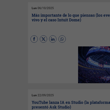
de vida.
Lun
06/10/2025
Más importante de lo que piensas (los ev
vivo y el caso Intuit Dome)
Guibert Englebienne
,
cofundador y presidente de
Globant
, analiza la importancia
de la experiencia de estar en
un espectáculo en vivo, sobre
todo después de la pandemia,
cuando la ausencia de esos
momentos de emoción afectó
el bienestar de la gente.
Lun
22/09/2025
YouTube lanza IA en Studio (la plataform
presentó Ask Studio)