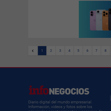
Apple
anunció que su evento
anual se realizará el martes 9
de setiembre y que presentará
los nuevos dispositivos de
este año, incluido el esperado
iPhone 17
, que ya tiene fecha
de salida al mercado: las
primeras unidades llegarán a
las tiendas de EEUU el viernes
19 de setiembre.
1
2
3
4
5
6
7
8
Diario digital del mundo empresarial.
Información, videos y fotos sobre los