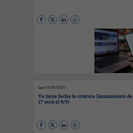
En el marco del evento
Made
on YouTube
, la plataforma
anunció una serie de
funciones potenciadas por
inteligencia artificial en
YouTube Studio
, con el
objetivo de convertirse en un
“verdadero socio creativo”
para quienes producen
contenido.
Lun
01/09/2025
Ya tiene fecha la criatura (lanzamiento d
17 será el 9/9)