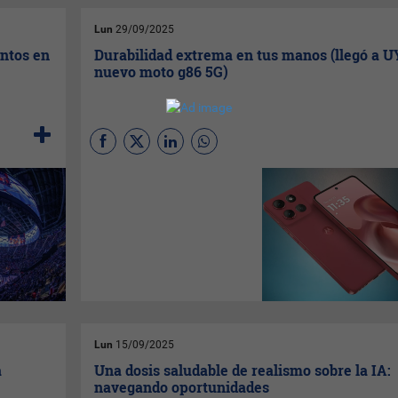
la sustentabilidad van de la
mano.
Lun
29/09/2025
entos en
Durabilidad extrema en tus manos (llegó a U
nuevo moto g86 5G)
Motorola presentó en Uruguay
el moto g86 5G, un
smartphone con diseño
elegante y durabilidad de
grado militar que está
disponible a US$ 359 en
colores PANTONE Spellbound
(azul) y PANTONE
Chrysanthemum (cereza).
Lun
15/09/2025
a
Una dosis saludable de realismo sobre la IA:
navegando oportunidades