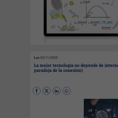
Lun
03/11/2025
La mejor tecnología no depende de interne
paradoja de la conexión)
En el siglo XXI damos por
sentada la conectividad, sin
embargo, para sectores como
la energía y la minería, que