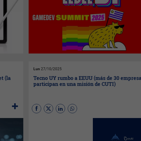
Lun
27/10/2025
t (la
Tecno UY rumbo a EEUU (más de 30 empres
participan en una misión de CUTI)
La
Cámara Uruguaya de
Tecnologías de la Información
organiza su Misión
Empresarial anual a Estados