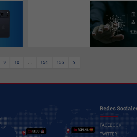
Con proyecciones que
apuntan a un mercado de
79.000 millones de dólares
para 2030, las fintech
latinoamericanas
implementan modelos
predictivos y arquitecturas de
datos avanzadas para escalar
operaciones y mejorar la
experiencia del usuario en
tiempo real. Aquí un análisis
de
Alprestamo
, el primer
9
10
...
154
155
marketplace de productos
financieros en Latinoamérica.
Redes Sociale
FACEBOOK
TWITTER