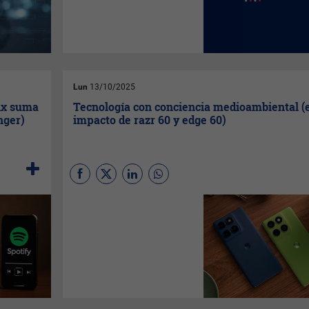
Unidos, que este año tendrá
lugar en Washington desde el
27 al 31 de octubre de 2025.
Lun
13/10/2025
lix suma
Tecnología con conciencia medioambiental (e
nger)
impacto de razr 60 y edge 60)
¿Conoces el impacto
medioambiental de tu teléfono
inteligente? Acá tenés una
pista: los plásticos
recuperados del océano, el
aumento de la durabilidad y la
eliminación de sustancias
peligrosas ayudan a reducirlo.
En
Motorola
, como parte del
Grupo Lenovo
, la innovación y