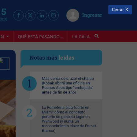
 5
Cerrar
Ingresar
2026
IN
QUÉ ESTÁ PASANDO...
LA GALA
INFOSTYLE
Notas más
leídas
Más cerca de cruzar el charco
(Kosak abrirá una oficina en
Buenos Aires tipo “embajada”
antes de fin de año)
La Fernetería pisa fuerte en
Miami: cómo el concepto
porteño se ganó su lugar en
Wynwood (y suma un
reconocimiento clave de Fernet-
Branca)