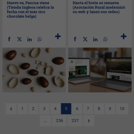
Huevo va, Pascua viene
Hasta el brete se renueva
(Tienda Inglesa celebra la
(Asociación Rural modernizó
fecha con el más rico
su web y lanzó sus redes)
chocolate belga)
1
2
3
4
5
6
7
8
9
10
...
236
237