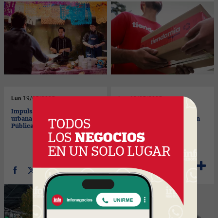
Lun
19/05/2025
Lun
12/05/2025
Impulso a la transformación
En la escuela de los
urbana en MVD (Global Vía
utilitarios (Renault tiene un
Pública y Ad-360 lo pueden)
Master)