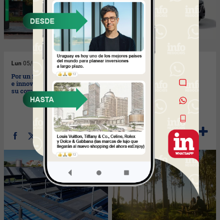
Lun
05/05/2025
Lun
28/04/2025
Por un futuro más sostenible
No solo de salud se trata
e innovador (PepsiCo acelera
(Casmu también cuida el
su compromiso)
medioambiente)