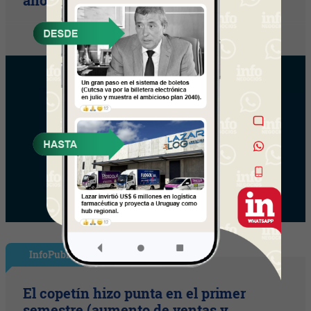
años)
InfoPublicidad
El copetín hizo punta en el primer
semestre (aumento de ventas y