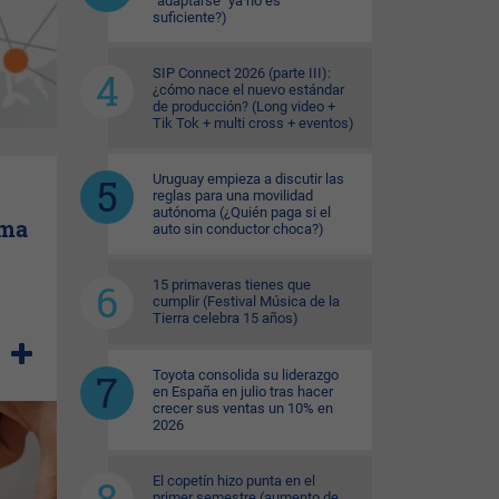
"adaptarse" ya no es
suficiente?)
SIP Connect 2026 (parte III):
¿cómo nace el nuevo estándar
de producción? (Long video +
Tik Tok + multi cross + eventos)
Uruguay empieza a discutir las
reglas para una movilidad
autónoma (¿Quién paga si el
ema
auto sin conductor choca?)
15 primaveras tienes que
cumplir (Festival Música de la
Tierra celebra 15 años)
Toyota consolida su liderazgo
en España en julio tras hacer
crecer sus ventas un 10% en
2026
El copetín hizo punta en el
primer semestre (aumento de