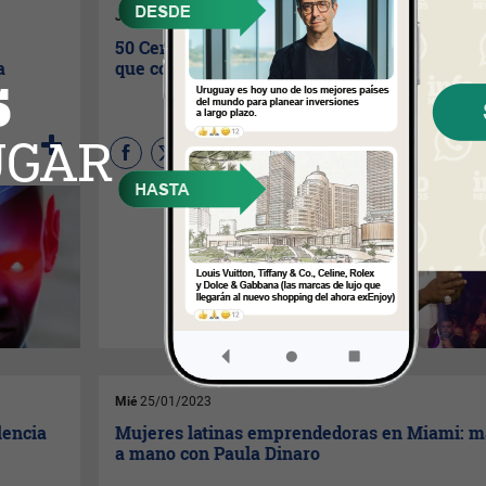
Jue
26/01/2023
50 Cent llega a Miami (con un espectáculo m
a
que completo)
(
Por redacción de
InfoNegocios Miami
) Uno de
los íconos del entretenimiento
y el hip hop,
50 Cent,
estará
brindando un show este
viernes 27 en
E11EVEN.
Te
contamos más sobre este
espectáculo que tendrá lugar
en Miami, y te invitamos a
conocer más sobre este
artista.
Mié
25/01/2023
lencia
Mujeres latinas emprendedoras en Miami: 
a mano con Paula Dinaro