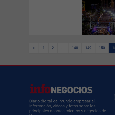
Con una increíble maratón y
muchos eventos más, Miami
despide el mes de Enero. Hay
una gran apuesta para que
siempre haya muchísimas
actividades sociales,
inclusivas, diversas para que
disfruten tanto miamenses
como turistas. Cada vez más
amplios y para todos los
gustos, Miami se ha
convertido en una capital de la
1
2
...
148
149
150
1
cultura mundial.
Diario digital del mundo empresarial.
Información, videos y fotos sobre los
principales acontecimientos y negocios de