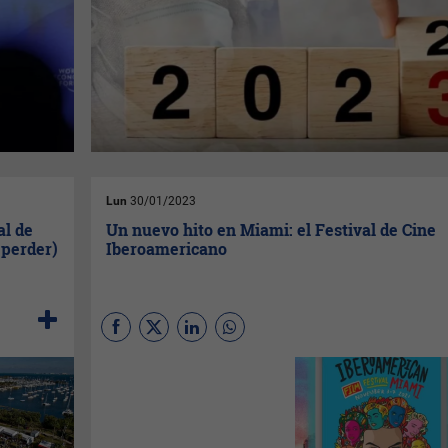
Lun
30/01/2023
al de
Un nuevo hito en Miami: el Festival de Cine
 perder)
Iberoamericano
(
Por Belén Gandolfo
Screpante
) Miami es
sinónimo de eventos cools, y
qué más cool que un festival
de cine. Este mes de enero,