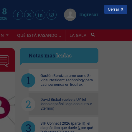
 8
Cerrar
Ingresar
2026
IN
QUÉ ESTÁ PASANDO...
LA GALA
INFOSTYLE
Notas más
leídas
Gastón Beroiz asume como Sr.
Vice President Technology para
Latinoamérica en Equifax
David Bisbal vuelve a UY (el
ícono español llega con su tour
Eternos)
SIP Connect 2026 (parte II): el
diagnóstico que duele (¿por qué