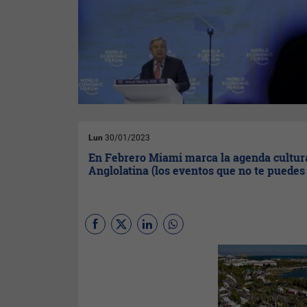
Lun
30/01/2023
En Febrero Miami marca la agenda cultur
Anglolatina (los eventos que no te puedes
(
Por Belén Gandolfo
Screpante
) Febrero es un
momento maravilloso para
visitar el Gran Miami y Miami
Beach, el enorme crecimiento