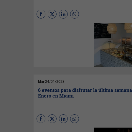
(
Por Belen Gandolfo
Screpante, Marcelo Maurizio
y Juan Maqueda / desde
Miami
) Hoy te presentamos
un paraíso gastronómico
vegano en la Florida para
disfrutar de comida rica,
saludable y un espacio que da
paz. Visitar este lugar es una
oasis para nutrirse en todo
sentido.
Mar
24/01/2023
6 eventos para disfrutar la última semana
Enero en Miami