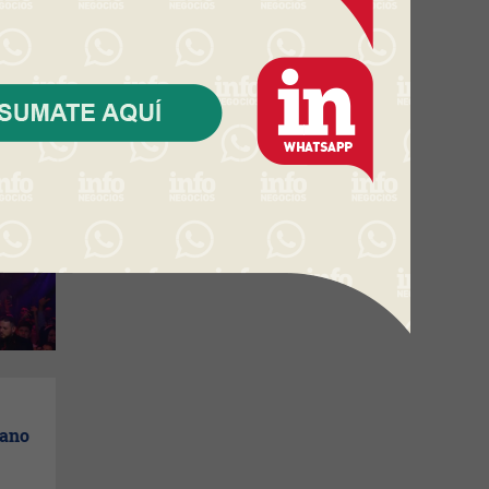
ás
mano