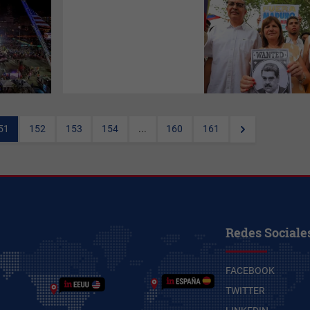
(
Por Juan Maqueda en co
creación con la redacción de
InfoNegocios Miami
) ¿Alguien
puede aún dudar que
Maduro
(Venezuela) o que
Miguel
Díaz-Canel
son dictadores?
La gran pregunta es cómo
Lula Da Silva
(Brasil) y cómo
Alberto Fernández
(Argentina)
insisten en hacer la vista para
otro lado y negar que por
ejemplo Venezuela tiene más
51
152
153
154
...
160
161
de 7 millones de migrantes
(casi una cuarta parte de la
población) a causa de la
extrema pobreza y de la
persecución de todo tipo que
recibe el propio pueblo
venezolano.
Redes Sociale
FACEBOOK
TWITTER