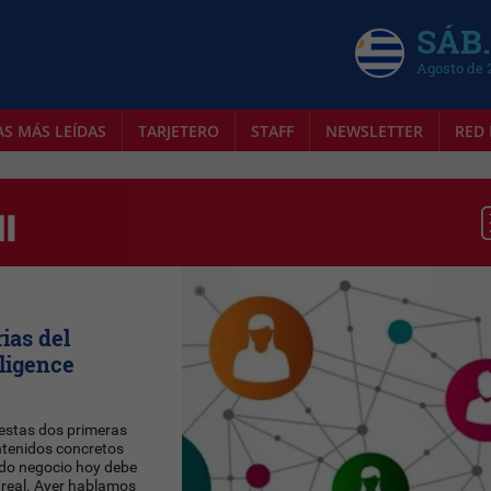
SÁB.
Agosto de 
AS MÁS LEÍDAS
TARJETERO
STAFF
NEWSLETTER
RED 
ias del
lligence
 estas dos primeras
tenidos concretos
odo negocio hoy debe
 real. Ayer hablamos