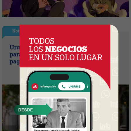
Nota Principal
Uruguay empieza a discutir las reglas
para una movilidad autónoma (¿Quién
paga si el auto sin conductor choca?)