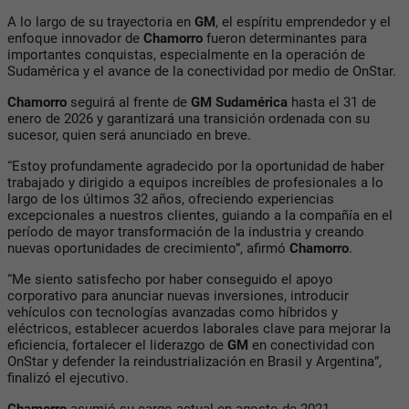
A lo largo de su trayectoria en
GM
, el espíritu emprendedor y el
enfoque innovador de
Chamorro
fueron determinantes para
importantes conquistas, especialmente en la operación de
Sudamérica y el avance de la conectividad por medio de OnStar.
Chamorro
seguirá al frente de
GM Sudamérica
hasta el 31 de
enero de 2026 y garantizará una transición ordenada con su
sucesor, quien será anunciado en breve.
“Estoy profundamente agradecido por la oportunidad de haber
trabajado y dirigido a equipos increíbles de profesionales a lo
largo de los últimos 32 años, ofreciendo experiencias
excepcionales a nuestros clientes, guiando a la compañía en el
período de mayor transformación de la industria y creando
nuevas oportunidades de crecimiento”, afirmó
Chamorro
.
“Me siento satisfecho por haber conseguido el apoyo
corporativo para anunciar nuevas inversiones, introducir
vehículos con tecnologías avanzadas como híbridos y
eléctricos, establecer acuerdos laborales clave para mejorar la
eficiencia, fortalecer el liderazgo de
GM
en conectividad con
OnStar y defender la reindustrialización en Brasil y Argentina”,
finalizó el ejecutivo.
Chamorro
asumió su cargo actual en agosto de 2021.