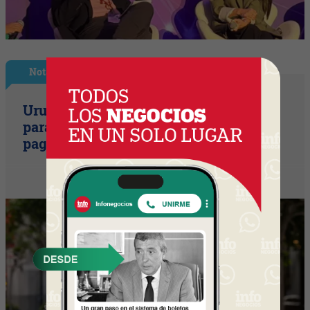
Nota Principal
Uruguay empieza a discutir las reglas
para una movilidad autónoma (¿Quién
paga si el auto sin conductor choca?)