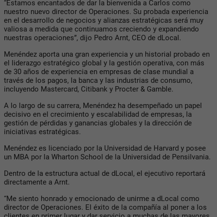
“Estamos encantados de dar la bienvenida a
Carlos
como
nuestro nuevo director de Operaciones. Su probada experiencia
en el desarrollo de negocios y alianzas estratégicas será muy
valiosa a medida que continuamos creciendo y expandiendo
nuestras operaciones”, dijo
Pedro Arnt
, CEO de
dLocal
.
Menéndez
aporta una gran experiencia y un historial probado en
el liderazgo estratégico global y la gestión operativa, con más
de 30 años de experiencia en empresas de clase mundial a
través de los pagos, la banca y las industrias de consumo,
incluyendo
Mastercard
,
Citibank
y
Procter & Gamble
.
A lo largo de su carrera,
Menéndez
ha desempeñado un papel
decisivo en el crecimiento y escalabilidad de empresas, la
gestión de pérdidas y ganancias globales y la dirección de
iniciativas estratégicas.
Menéndez
es licenciado por la Universidad de Harvard y posee
un MBA por la Wharton School de la Universidad de Pensilvania.
Dentro de la estructura actual de
dLocal
, el ejecutivo reportará
directamente a
Arnt
.
“Me siento honrado y emocionado de unirme a
dLocal
como
director de Operaciones. El éxito de la compañía al poner a los
clientes en primer lugar y dar servicio a muchas de las mayores