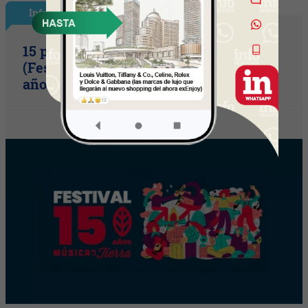
InfoShow
15 primaveras tienes que cumplir
(Festival Música de la Tierra celebra 15
años)