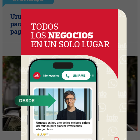
Uruguay empieza a discutir las reglas
para una movilidad autónoma (¿Quién
paga si el auto sin conductor choca?)