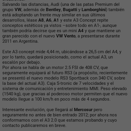
Salvando las distancias, Audi (una de las patas Premium del
grupo
VW
, además de
Bentley
,
Bugatti
y
Lamborghini
) también
está adoptando un frente muy similar en sus últimos
desarrollos, léase
A8
,
A6
,
A1
y este A3 Concept repite
conceptos estéticos ya vistos –sobre todo en A1-, aunque
también podría decirse que es un mini
A4
y que mantiene un
gran parecido con el nuevo
VW Vento
, a presentarse durante
2011 en Argentina.
Este A3 concept mide 4,44 m, ubicándose a 26,5 cm del A4, y
por lo tanto, quedará posicionado, como el actual A3, un
escalón por debajo.
Por ahora se habla de un motor 2.5 FSI de 408 CV, que
seguramente equipará al futuro RS3 (a propósito, recientemente
se presentó el nuevo modelo RS3 Sportback con 340 CV, sobre
la base del actual A3). Caja S-tronic de 7 velocidades y el
sistema de comunicación y entretenimiento MMI. Peso elevado
(1540 kg), que gracias al poderoso motor permiten que el nuevo
modelo llegue a 100 km/h en poco más de 4 segundos.
Interesante evolución, que llegará al
Mercosur
pero
seguramente no antes de bien entrado 2012; por ahora nos
conformamos con el A3 2.0 que estamos probando y cuyo
contacto publicaremos en breve.