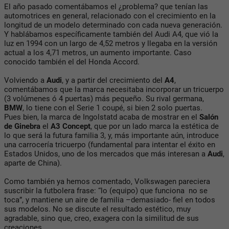
El año pasado comentábamos el ¿problema? que tenían las
automotrices en general, relacionado con el crecimiento en la
longitud de un modelo determinado con cada nueva generación.
Y hablábamos específicamente también del Audi A4, que vió la
luz en 1994 con un largo de 4,52 metros y llegaba en la versión
actual a los 4,71 metros, un aumento importante. Caso
conocido también el del Honda Accord.
Volviendo a
Audi
, y a partir del crecimiento del
A4
,
comentábamos que la marca necesitaba incorporar un tricuerpo
(3 volúmenes ó 4 puertas) más pequeño. Su rival germana,
BMW
, lo tiene con el Serie 1 coupé, si bien 2 solo puertas.
Pues bien, la marca de Ingolstatd acaba de mostrar en el
Salón
de Ginebra
el
A3 Concept
, que por un lado marca la estética de
lo que será la futura familia 3, y, más importante aún, introduce
una carrocería tricuerpo (fundamental para intentar el éxito en
Estados Unidos, uno de los mercados que más interesan a
Audi
,
aparte de China).
Como también ya hemos comentado, Volkswagen pareciera
suscribir la futbolera frase: “lo (equipo) que funciona no se
toca”, y mantiene un aire de familia –demasiado- fiel en todos
sus modelos. No se discute el resultado estético, muy
agradable, sino que, creo, exagera con la similitud de sus
creaciones.