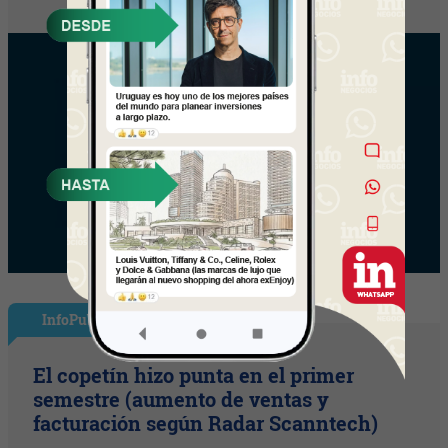
InfoPublicidad
El copetín hizo punta en el primer
semestre (aumento de ventas y
facturación según Radar Scanntech)