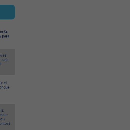
o Sr.
y para
evas
n una
l
): el
or qué
I):
ándar
eo +
ventos)