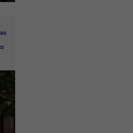
las
or