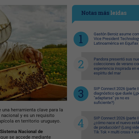
Notas más
leídas
Gastón Beroiz asume com
Vice President Technolog
Latinoamérica en Equifax
Pandora presentó sus nu
colecciones de verano co
experiencia inspirada en e
espíritu del mar
SIP Connect 2026 (parte II
diagnóstico que duele (¿p
"adaptarse" ya no es
suficiente?)
 una herramienta clave para la
 nacional y es un requisito
SIP Connect 2026 (parte II
pícola en territorio uruguayo.
¿cómo nace el nuevo est
de producción? (Long vid
Sistema Nacional de
Tik Tok + multi cross + e
 que se accede mediante