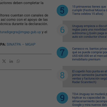
ductores deben completar la
15 primaveras tienes que
cumplir (Festival Música d
Tierra celebra 15 años)
ltores cuentan con canales de
, así como con el apoyo de las
écnica durante la declaración.
Uruguay empieza a discuti
reglas para una movilidad
lturadigegra@mgap.gub.uy
y el
autónoma (¿Quién paga si
auto sin conductor choca
TPA:
SINATPA – MGAP
Carrasco vs. barrios priva
qué se puede comprar po
US$ 600.000 en el merca
inmobiliario premium
El copetín hizo punta en el
primer semestre (aument
ventas y facturación seg
Radar Scanntech)
TDA Uruguay se mudará p
triplicar su capacidad de
almacenamiento (acompa
Google y mira nuevos dat