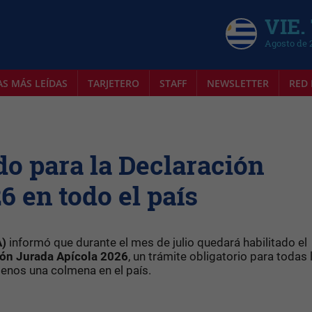
VIE.
Agosto de 
AS MÁS LEÍDAS
TARJETERO
STAFF
NEWSLETTER
RED 
odo para la Declaración
6 en todo el país
A)
informó que durante el mes de julio quedará habilitado el
ión Jurada Apícola 2026
, un trámite obligatorio para todas 
menos una colmena en el país.