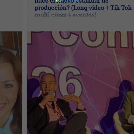
nace el nuevo estándar de
producción? (Long video + Tik Tok 
multi cross + eventos)