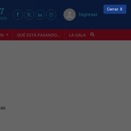
 7
Cerrar
Ingresar
2026
IN
QUÉ ESTÁ PASANDO...
LA GALA
INFOSTYLE
las