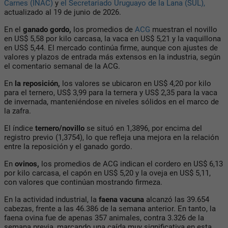
Carnes (INAC)
y
el Secretariado Uruguayo de la Lana (SUL),
actualizado al 19 de junio de 2026.
En el
ganado gordo,
los promedios de
ACG
muestran el novillo
en
US$ 5,58 por kilo carcasa
, la vaca en
US$ 5,21
y la vaquillona
en
US$ 5,44
. El mercado continúa firme, aunque con ajustes de
valores y plazos de entrada más extensos en la industria, según
el comentario semanal de la ACG.
En
la reposición,
los valores se ubicaron en
US$ 4,20 por kilo
para el ternero
,
US$ 3,99 para la ternera
y
US$ 2,35 para la vaca
de invernada
, manteniéndose en niveles sólidos en el marco de
la zafra.
El índice
ternero/novillo
se situó en
1,3896
, por encima del
registro previo (
1,3754
), lo que refleja una mejora en la relación
entre la reposición y el ganado gordo.
En
ovinos,
los promedios de ACG indican el
cordero en US$ 6,13
por kilo carcasa
, el
capón en US$ 5,20
y la
oveja en US$ 5,11
,
con valores que continúan mostrando firmeza.
En la actividad industrial, la
faena vacuna
alcanzó las
39.654
cabezas
, frente a las
46.386
de la semana anterior. En tanto, la
faena ovina fue de apenas
357 animales
, contra
3.326
de la
semana previa, marcando una caída muy significativa en esta