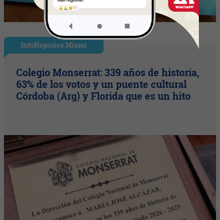
InfoNegocios Miami
Colegio Monserrat: 339 años de historia,
63% de los votos y un puente cultural
Córdoba (Arg) y Florida que es un hito