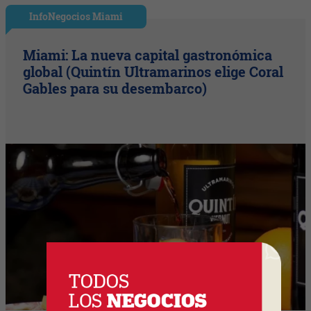
InfoNegocios Miami
Miami: La nueva capital gastronómica
global (Quintín Ultramarinos elige Coral
Gables para su desembarco)