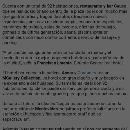
Cuenta con un total de 92 habitaciones,
restaurante y bar Cauce
que se han posicionado dentro de la plaza local con mucho más
que gastronomía y tragos de autor, ofreciendo nuevas
experiencias, una cava de vinos propia, encuentros especiales,
reuniones de trabajo, salas de eventos, oficinas de trabajo,
gimnasio de última generación, sauna, piscina exterior
climatizada con nado contra corriente, servicio de masajes y
parking.
“A un año de inaugurar hemos consolidado la marca y el
producto como la mejor propuesta hotelera y gastronómica de
la ciudad”, señala
Francisco Lorente
, Gerente General del hotel.
El hotel pertenece a la cadena
Accor
y
Costanero
es un
MGallery Collection
, un hotel con gran diseño y muy basado en
la experiencia del huésped. Su tamaño es ideal con 92
habitaciones donde se puede dar servicio personalizado y a su
vez es lo suficientemente grande para que pasen muchas cosas.
De cara al futuro, la idea es “seguir posicionándonos como la
mejor opción de
Montevideo
, seguirnos profesionalizando en la
atención al huésped y fidelizar nuestro staff que es
espectacular”.
Además, buscan continuar trabajando en el posicionamiento del