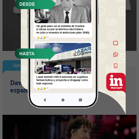
InfoShow
David Bisbal vuelve a UY (el ícono
español llega con su tour Eternos)