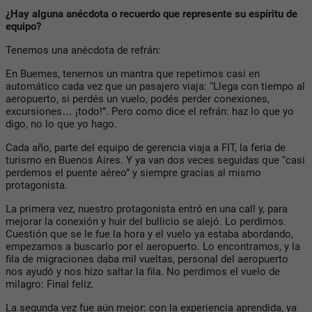
¿Hay alguna anécdota o recuerdo que represente su espíritu de
equipo?
Tenemos una anécdota de refrán:
En Buemes, tenemos un mantra que repetimos casi en
automático cada vez que un pasajero viaja: “Llega con tiempo al
aeropuerto, si perdés un vuelo, podés perder conexiones,
excursiones… ¡todo!”. Pero como dice el refrán:
haz lo que yo
digo, no lo que yo hago
.
Cada año, parte del equipo de gerencia viaja a FIT, la feria de
turismo en Buenos Aires. Y ya van dos veces seguidas que “casi
perdemos el puente aéreo” y siempre gracias al mismo
protagonista.
La primera vez, nuestro protagonista entró en una call y, para
mejorar la conexión y huir del bullicio se alejó. Lo perdimos.
Cuestión que se le fue la hora y el vuelo ya estaba abordando,
empezamos a buscarlo por el aeropuerto. Lo encontramos, y la
fila de migraciones daba mil vueltas, personal del aeropuerto
nos ayudó y nos hizo saltar la fila. No perdimos el vuelo de
milagro: Final feliz.
La segunda vez fue aún mejor: con la experiencia aprendida, ya