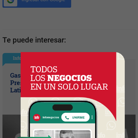
Te puede interesar:
InfoGerentes
Gastón Beroiz asume como Sr. Vice
President Technology para
Latinoamérica en Equifax