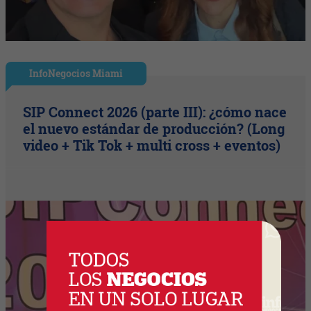
InfoNegocios Miami
SIP Connect 2026 (parte III): ¿cómo nace
el nuevo estándar de producción? (Long
video + Tik Tok + multi cross + eventos)