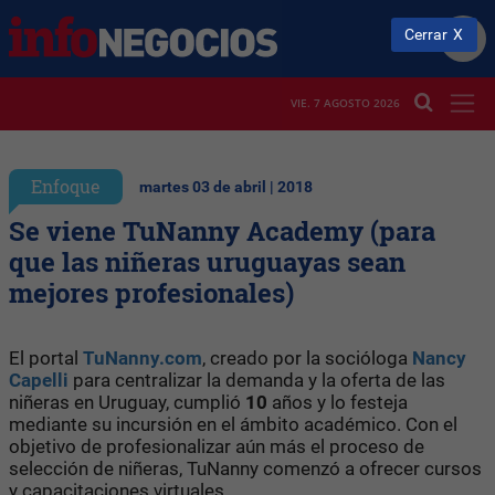
Cerrar
VIE. 7 AGOSTO 2026
Enfoque
martes 03 de abril | 2018
Se viene TuNanny Academy (para
que las niñeras uruguayas sean
mejores profesionales)
El portal
TuNanny.com
, creado por la socióloga
Nancy
Capelli
para centralizar la demanda y la oferta de las
niñeras en Uruguay, cumplió
10
años y lo festeja
mediante su incursión en el ámbito académico. Con el
objetivo de profesionalizar aún más el proceso de
selección de niñeras, TuNanny comenzó a ofrecer cursos
y capacitaciones virtuales.