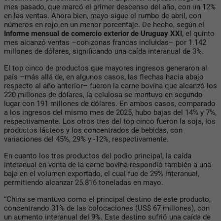
mes pasado, que marcó el primer descenso del año, con un 12%
en las ventas. Ahora bien, mayo sigue el rumbo de abril, con
números en rojo en un menor porcentaje. De hecho, según el
Informe mensual de comercio exterior de Uruguay XXI
, el quinto
mes alcanzó ventas –con zonas francas incluidas– por 1.142
millones de dólares, significando una caída interanual de 3%.
El top cinco de productos que mayores ingresos generaron al
país –más allá de, en algunos casos, las flechas hacia abajo
respecto al año anterior– fueron la carne bovina que alcanzó los
220 millones de dólares, la celulosa se mantuvo en segundo
lugar con 191 millones de dólares. En ambos casos, comparado
a los ingresos del mismo mes de 2025, hubo bajas del 14% y 7%,
respectivamente. Los otros tres del top cinco fueron la soja, los
productos lácteos y los concentrados de bebidas, con
variaciones del 45%, 29% y -12%, respectivamente.
En cuanto los tres productos del podio principal, la caída
interanual en venta de la carne bovina respondió también a una
baja en el volumen exportado, el cual fue de 29% interanual,
permitiendo alcanzar 25.816 toneladas en mayo.
“China se mantuvo como el principal destino de este producto,
concentrando 31% de las colocaciones (US$ 67 millones), con
un aumento interanual del 9%. Este destino sufrió una caída de