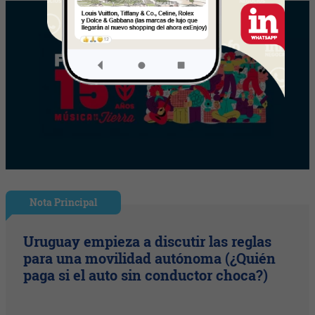
Nota Principal
Uruguay empieza a discutir las reglas
para una movilidad autónoma (¿Quién
paga si el auto sin conductor choca?)