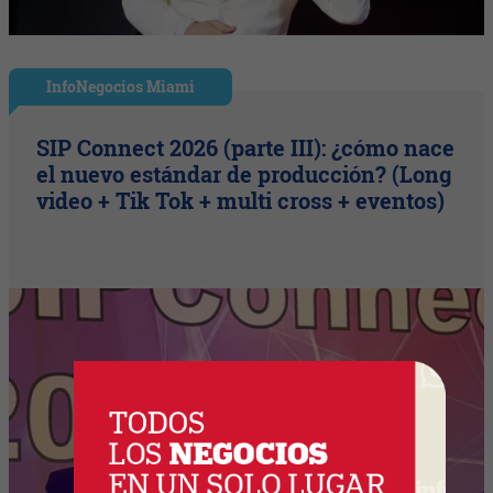
InfoNegocios Miami
SIP Connect 2026 (parte III): ¿cómo nace
el nuevo estándar de producción? (Long
video + Tik Tok + multi cross + eventos)