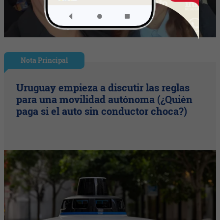
Nota Principal
Uruguay empieza a discutir las reglas
para una movilidad autónoma (¿Quién
paga si el auto sin conductor choca?)