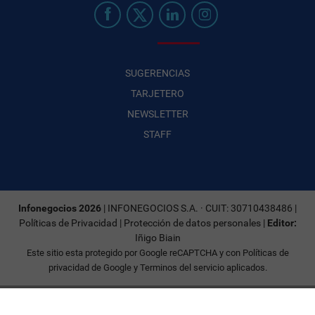
SUGERENCIAS
TARJETERO
NEWSLETTER
STAFF
Infonegocios 2026
| INFONEGOCIOS S.A. · CUIT: 30710438486 |
Políticas de Privacidad
|
Protección de datos personales
|
Editor:
Iñigo Biain
Este sitio esta protegido por Google reCAPTCHA y con
Políticas de
privacidad de Google
y
Terminos del servicio
aplicados.