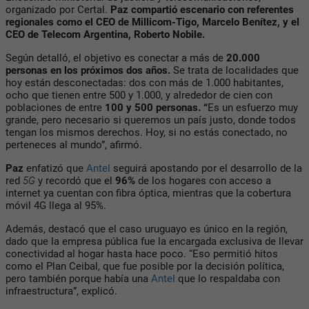
organizado por Certal.
Paz compartió escenario con referentes
regionales como
el CEO de Millicom-Tigo, Marcelo Benítez, y el
CEO de Telecom Argentina, Roberto Nobile.
Según detalló, el objetivo es conectar a
más de
20.000
personas en los próximos dos años.
Se trata de localidades que
hoy están desconectadas: dos con más de 1.000 habitantes,
ocho que tienen entre 500 y 1.000, y alrededor de cien con
poblaciones de entre
100 y 500 personas. “
Es un esfuerzo muy
grande, pero necesario si queremos un país justo, donde todos
tengan los mismos derechos.
Hoy, si no estás conectado, no
perteneces al mundo”, afirmó.
Paz
enfatizó que
Antel
seguirá apostando por el desarrollo de la
red
5G
y recordó que el
96%
de los hogares con acceso a
internet ya cuentan con fibra óptica, mientras que la cobertura
móvil 4G llega al 95%.
Además, destacó que el caso uruguayo es único en la región,
dado que la empresa pública fue la encargada exclusiva de llevar
conectividad al hogar hasta hace poco. “Eso permitió hitos
como el Plan Ceibal, que fue posible por la decisión política,
pero también porque había una
Antel
que lo respaldaba con
infraestructura”, explicó.