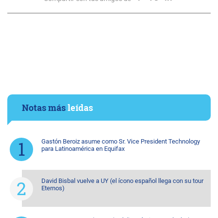
Notas más
leídas
Gastón Beroiz asume como Sr. Vice President Technology
para Latinoamérica en Equifax
David Bisbal vuelve a UY (el ícono español llega con su tour
Eternos)