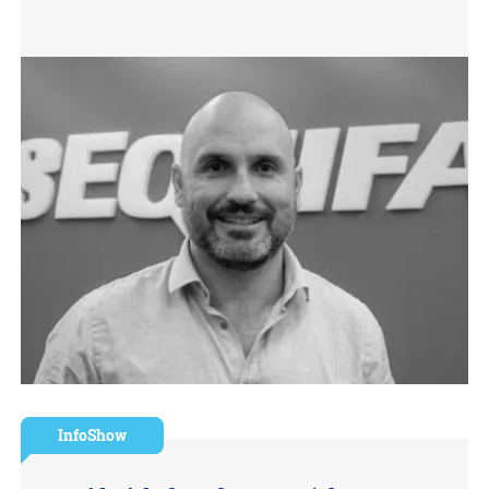
InfoShow