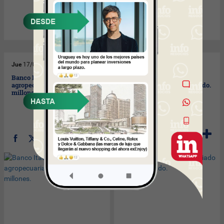
Jue
17/09/2009
Mié
16/09/2009
Banco Itaú con cartera
Mapfre tiene lugar
agropecuaria de US$ 200
privilegiado en la Expo Prado.
millones.