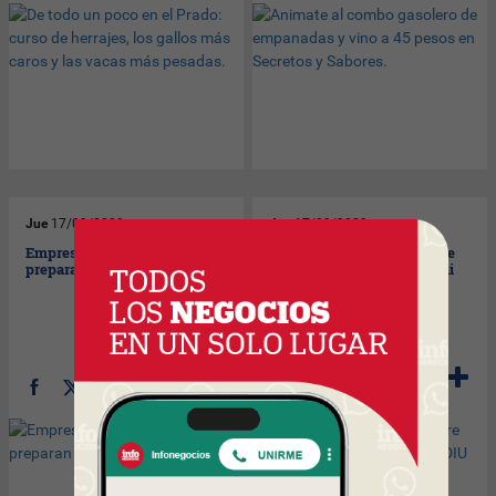
Jue
17/09/2009
Jue
17/09/2009
Empresarios uruguayos
El Círculo Católico no quiere
preparan valijas para Murcia.
entregar anticonceptivos ni
DIU por religión.