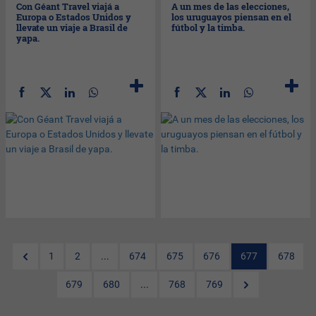
Con Géant Travel viajá a
A un mes de las elecciones,
Europa o Estados Unidos y
los uruguayos piensan en el
llevate un viaje a Brasil de
fútbol y la timba.
yapa.
1
2
...
674
675
676
677
678
679
680
...
768
769