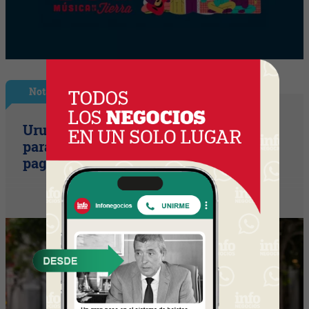
Nota Principal
Uruguay empieza a discutir las reglas
para una movilidad autónoma (¿Quién
paga si el auto sin conductor choca?)