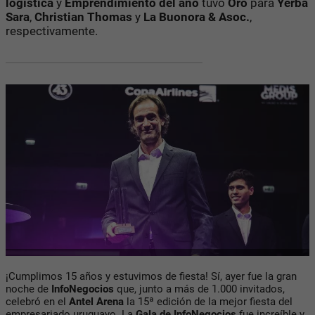
logística
y
Emprendimiento del año
tuvo
Oro
para
Yerba
Sara
,
Christian Thomas
y
La Buonora & Asoc.
,
respectivamente.
¡Cumplimos 15 años y estuvimos de fiesta! Sí, ayer fue la gran
noche de
InfoNegocios
que, junto a más de 1.000 invitados,
celebró en el
Antel Arena
la 15ª edición de la mejor fiesta del
empresariado uruguayo. La
Gala de InfoNegocios
fue increíble y