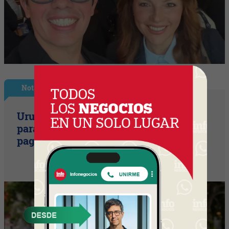
Nota Principal
Uruguay empieza a discutir las reglas
para una movilidad autónoma (¿Quién
paga si el auto sin conductor choca?)