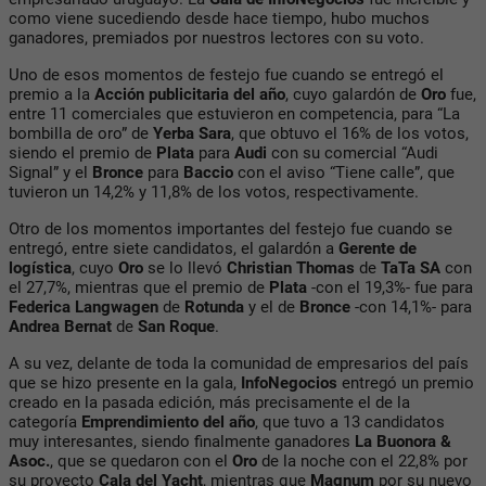
como viene sucediendo desde hace tiempo, hubo muchos
ganadores, premiados por nuestros lectores con su voto.
Uno de esos momentos de festejo fue cuando se entregó el
premio a la
Acción publicitaria del año
, cuyo galardón de
Oro
fue,
entre 11 comerciales que estuvieron en competencia, para “La
bombilla de oro” de
Yerba Sara
, que obtuvo el 16% de los votos,
siendo el premio de
Plata
para
Audi
con su comercial “Audi
Signal” y el
Bronce
para
Baccio
con el aviso “Tiene calle”, que
tuvieron un 14,2% y 11,8% de los votos, respectivamente.
Otro de los momentos importantes del festejo fue cuando se
entregó, entre siete candidatos, el galardón a
Gerente de
logística
, cuyo
Oro
se lo llevó
Christian Thomas
de
TaTa SA
con
el 27,7%, mientras que el premio de
Plata
-con el 19,3%- fue para
Federica Langwagen
de
Rotunda
y el de
Bronce
-con 14,1%- para
Andrea Bernat
de
San Roque
.
A su vez, delante de toda la comunidad de empresarios del país
que se hizo presente en la gala,
InfoNegocios
entregó un premio
creado en la pasada edición, más precisamente el de la
categoría
Emprendimiento del año
, que tuvo a 13 candidatos
muy interesantes, siendo finalmente ganadores
La Buonora &
Asoc.
, que se quedaron con el
Oro
de la noche con el 22,8% por
su proyecto
Cala del Yacht
, mientras que
Magnum
por su nuevo