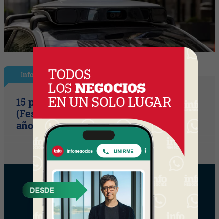
InfoShow
15 primaveras tienes que cumplir
(Festival Música de la Tierra celebra 15
años)